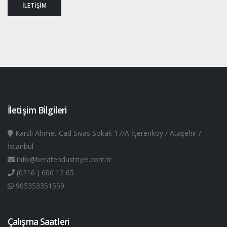
İLETİŞİM
İletişim Bilgileri
Karslı Ahmet Cad Sivas Sokak 17/A İçerenköy / Ataşehir /
İstanbul
info@beratendustriyel.com.tr
(0216 ) 606 12 65
905353351559
Çalışma Saatleri