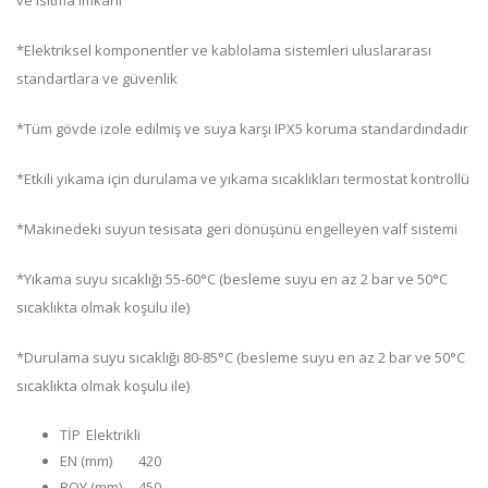
ve ısıtma imkanı
*Elektriksel komponentler ve kablolama sistemleri uluslararası
standartlara ve güvenlik
*Tüm gövde izole edilmiş ve suya karşı IPX5 koruma standardındadır
*Etkili yıkama için durulama ve yıkama sıcaklıkları termostat kontrollü
*Makinedeki suyun tesisata geri dönüşünü engelleyen valf sistemi
*Yıkama suyu sıcaklığı 55-60°C (besleme suyu en az 2 bar ve 50°C
sıcaklıkta olmak koşulu ile)
*Durulama suyu sıcaklığı 80-85°C (besleme suyu en az 2 bar ve 50°C
sıcaklıkta olmak koşulu ile)
TİP
Elektrikli
EN (mm)
420
BOY (mm)
450