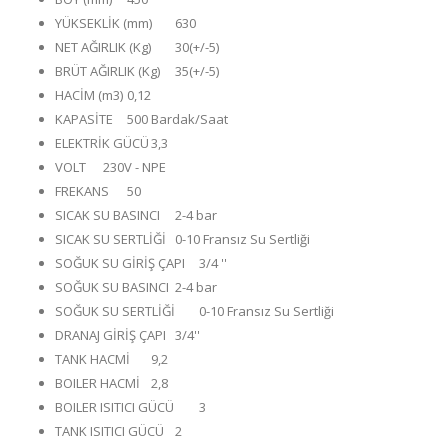
YÜKSEKLİK (mm)
630
NET AĞIRLIK (Kg)
30(+/-5)
BRÜT AĞIRLIK (Kg)
35(+/-5)
HACİM (m3)
0,12
KAPASİTE
500 Bardak/Saat
ELEKTRİK GÜCÜ
3,3
VOLT
230V - NPE
FREKANS
50
SICAK SU BASINCI
2-4 bar
SICAK SU SERTLİĞİ
0-10 Fransız Su Sertliği
SOĞUK SU GİRİŞ ÇAPI
3/4 ''
SOĞUK SU BASINCI
2-4 bar
SOĞUK SU SERTLİĞİ
0-10 Fransız Su Sertliği
DRANAJ GİRİŞ ÇAPI
3/4''
TANK HACMİ
9,2
BOILER HACMİ
2,8
BOILER ISITICI GÜCÜ
3
TANK ISITICI GÜCÜ
2