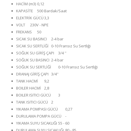
HACİM (m3)
0,12
KAPASİTE
500 Bardak/Saat
ELEKTRİK GÜCÜ
3,3
VOLT
230V - NPE
FREKANS
50
SICAK SU BASINCI
2-4 bar
SICAK SU SERTLİĞİ
0-10 Fransız Su Sertliği
SOĞUK SU GİRİŞ ÇAPI
3/4 ''
SOĞUK SU BASINCI
2-4 bar
SOĞUK SU SERTLİĞİ
0-10 Fransız Su Sertliği
DRANAJ GİRİŞ ÇAPI
3/4''
TANK HACMİ
9,2
BOILER HACMİ
2,8
BOILER ISITICI GÜCÜ
3
TANK ISITICI GÜCÜ
2
YIKAMA POMPASI GÜCÜ
0,27
DURULAMA POMPA GÜCÜ
-
YIKAMA SUYU SICAKLIĞI
55 - 60
DURULAMA SUYU SICAKLIĞI
80 - 85