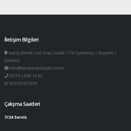
İletişim Bilgileri
Karslı Ahmet Cad Sivas Sokak 17/A İçerenköy / Ataşehir /
İstanbul
info@beratendustriyel.com.tr
(0216 ) 606 12 65
905353351559
Çalışma Saatleri
7/24 Servis