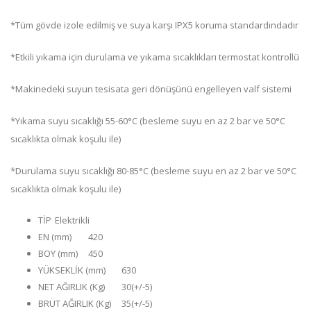
*Tüm gövde izole edilmiş ve suya karşı IPX5 koruma standardındadır
*Etkili yıkama için durulama ve yıkama sıcaklıkları termostat kontrollü
*Makinedeki suyun tesisata geri dönüşünü engelleyen valf sistemi
*Yıkama suyu sıcaklığı 55-60°C (besleme suyu en az 2 bar ve 50°C
sıcaklıkta olmak koşulu ile)
*Durulama suyu sıcaklığı 80-85°C (besleme suyu en az 2 bar ve 50°C
sıcaklıkta olmak koşulu ile)
TİP
Elektrikli
EN (mm)
420
BOY (mm)
450
YÜKSEKLİK (mm)
630
NET AĞIRLIK (Kg)
30(+/-5)
BRÜT AĞIRLIK (Kg)
35(+/-5)