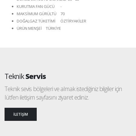
KURUTMA FAN GÜCÜ
-
MAKSİMUM GÜRÜLTÜ
70
DOĞALGAZ TÜKETİMİ
ÖZTİRYAKİLER
ÜRÜN MENŞEİ
TÜRKİYE
Teknik
Servis
Teknik sevis bölgeleri ve almak istediğiniz bilgiler için
lütfen iletişim sayfasını ziyaret ediniz.
İLETİŞİM