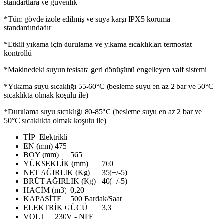
standartlara ve güvenlik
*Tüm gövde izole edilmiş ve suya karşı IPX5 koruma
standardındadır
*Etkili yıkama için durulama ve yıkama sıcaklıkları termostat
kontrollü
*Makinedeki suyun tesisata geri dönüşünü engelleyen valf sistemi
*Yıkama suyu sıcaklığı 55-60°C (besleme suyu en az 2 bar ve 50°C
sıcaklıkta olmak koşulu ile)
*Durulama suyu sıcaklığı 80-85°C (besleme suyu en az 2 bar ve
50°C sıcaklıkta olmak koşulu ile)
TİP
Elektrikli
EN (mm)
475
BOY (mm)
565
YÜKSEKLİK (mm)
760
NET AĞIRLIK (Kg)
35(+/-5)
BRÜT AĞIRLIK (Kg)
40(+/-5)
HACİM (m3)
0,20
KAPASİTE
500 Bardak/Saat
ELEKTRİK GÜCÜ
3,3
VOLT
230V - NPE