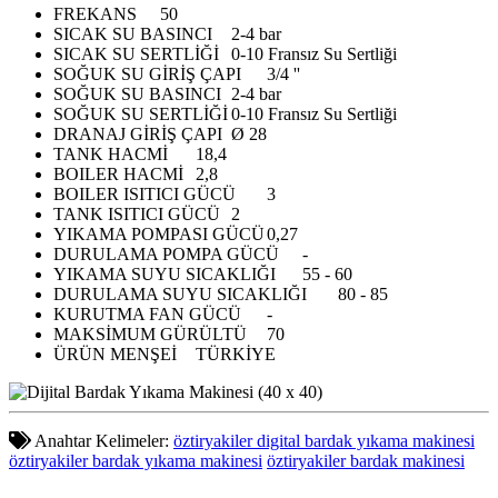
FREKANS
50
SICAK SU BASINCI
2-4 bar
SICAK SU SERTLİĞİ
0-10 Fransız Su Sertliği
SOĞUK SU GİRİŞ ÇAPI
3/4 ''
SOĞUK SU BASINCI
2-4 bar
SOĞUK SU SERTLİĞİ
0-10 Fransız Su Sertliği
DRANAJ GİRİŞ ÇAPI
Ø 28
TANK HACMİ
18,4
BOILER HACMİ
2,8
BOILER ISITICI GÜCÜ
3
TANK ISITICI GÜCÜ
2
YIKAMA POMPASI GÜCÜ
0,27
DURULAMA POMPA GÜCÜ
-
YIKAMA SUYU SICAKLIĞI
55 - 60
DURULAMA SUYU SICAKLIĞI
80 - 85
KURUTMA FAN GÜCÜ
-
MAKSİMUM GÜRÜLTÜ
70
ÜRÜN MENŞEİ
TÜRKİYE
Anahtar Kelimeler:
öztiryakiler digital bardak yıkama makinesi
öztiryakiler bardak yıkama makinesi
öztiryakiler bardak makinesi