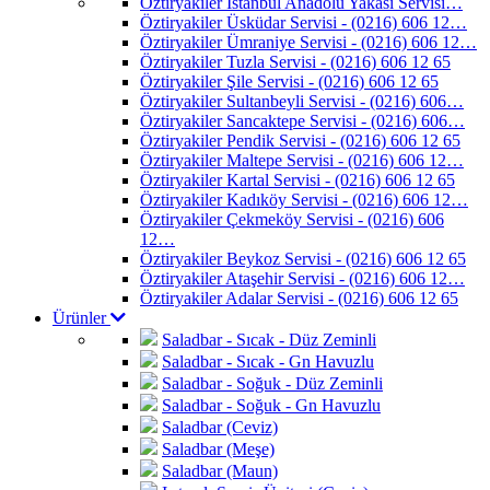
Öztiryakiler İstanbul Anadolu Yakası Servisi…
Öztiryakiler Üsküdar Servisi - (0216) 606 12…
Öztiryakiler Ümraniye Servisi - (0216) 606 12…
Öztiryakiler Tuzla Servisi - (0216) 606 12 65
Öztiryakiler Şile Servisi - (0216) 606 12 65
Öztiryakiler Sultanbeyli Servisi - (0216) 606…
Öztiryakiler Sancaktepe Servisi - (0216) 606…
Öztiryakiler Pendik Servisi - (0216) 606 12 65
Öztiryakiler Maltepe Servisi - (0216) 606 12…
Öztiryakiler Kartal Servisi - (0216) 606 12 65
Öztiryakiler Kadıköy Servisi - (0216) 606 12…
Öztiryakiler Çekmeköy Servisi - (0216) 606
12…
Öztiryakiler Beykoz Servisi - (0216) 606 12 65
Öztiryakiler Ataşehir Servisi - (0216) 606 12…
Öztiryakiler Adalar Servisi - (0216) 606 12 65
Ürünler
Saladbar - Sıcak - Düz Zeminli
Saladbar - Sıcak - Gn Havuzlu
Saladbar - Soğuk - Düz Zeminli
Saladbar - Soğuk - Gn Havuzlu
Saladbar (Ceviz)
Saladbar (Meşe)
Saladbar (Maun)