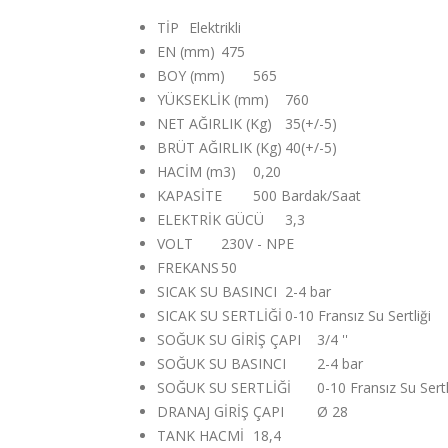
TİP
Elektrikli
EN (mm)
475
BOY (mm)
565
YÜKSEKLİK (mm)
760
NET AĞIRLIK (Kg)
35(+/-5)
BRÜT AĞIRLIK (Kg)
40(+/-5)
HACİM (m3)
0,20
KAPASİTE
500 Bardak/Saat
ELEKTRİK GÜCÜ
3,3
VOLT
230V - NPE
FREKANS
50
SICAK SU BASINCI
2-4 bar
SICAK SU SERTLİĞİ
0-10 Fransız Su Sertliği
SOĞUK SU GİRİŞ ÇAPI
3/4 ''
SOĞUK SU BASINCI
2-4 bar
SOĞUK SU SERTLİĞİ
0-10 Fransız Su Sertl
DRANAJ GİRİŞ ÇAPI
Ø 28
TANK HACMİ
18,4