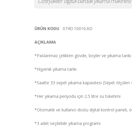
Öztiryakiler digital bardak yıkama makinesi öz
ÜRÜN KODU
074D.10010.AD
AÇIKLAMA
*Paslanmaz çelikten gövde, boyler ve yıkama tankı
*Hijyenik yıkama tankı
*Saatte 33 sepet yıkama kapasitesi (Sepet ölçüler
*Her yıkama periyodu için 2.5 litre su tüketimi
*Otomatik ve kullanıcı dostu dijital kontrol paneli, 
*3 adet seçilebilir yıkama programı