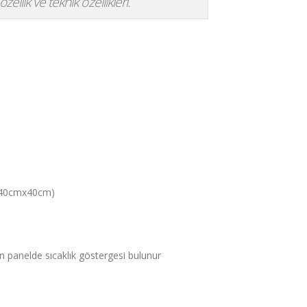
ellik ve teknik özellikleri.
i 40cmx40cm)
ön panelde sıcaklık göstergesi bulunur