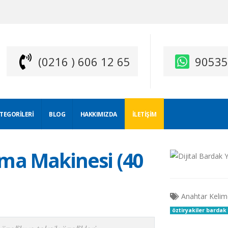
(0216 ) 606 12 65
9053
ATEGORILERI
BLOG
HAKKIMIZDA
İLETIŞIM
ama Makinesi (40
Anahtar Kelim
öztiryakiler barda