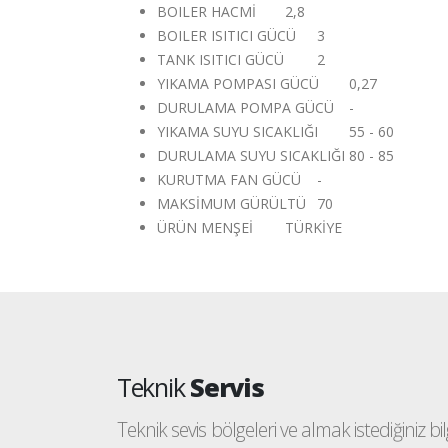
BOILER HACMİ
2,8
BOILER ISITICI GÜCÜ
3
TANK ISITICI GÜCÜ
2
YIKAMA POMPASI GÜCÜ
0,27
DURULAMA POMPA GÜCÜ
-
YIKAMA SUYU SICAKLIĞI
55 - 60
DURULAMA SUYU SICAKLIĞI
80 - 85
KURUTMA FAN GÜCÜ
-
MAKSİMUM GÜRÜLTÜ
70
ÜRÜN MENŞEİ
TÜRKİYE
Teknik
Servis
Teknik sevis bölgeleri ve almak istediğiniz bilgi