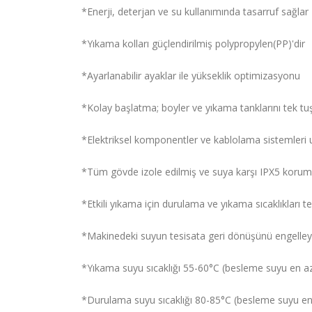
*Enerji, deterjan ve su kullanımında tasarruf sağlar
*Yıkama kolları güçlendirilmiş polypropylen(PP)'dir
*Ayarlanabilir ayaklar ile yükseklik optimizasyonu
*Kolay başlatma; boyler ve yıkama tanklarını tek tu
*Elektriksel komponentler ve kablolama sistemleri u
*Tüm gövde izole edilmiş ve suya karşı IPX5 korum
*Etkili yıkama için durulama ve yıkama sıcaklıkları 
*Makinedeki suyun tesisata geri dönüşünü engelley
*Yıkama suyu sıcaklığı 55-60°C (besleme suyu en az 
*Durulama suyu sıcaklığı 80-85°C (besleme suyu en 