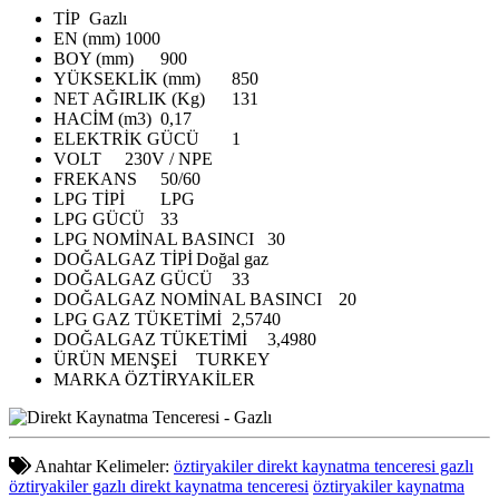
TİP
Gazlı
EN (mm)
1000
BOY (mm)
900
YÜKSEKLİK (mm)
850
NET AĞIRLIK (Kg)
131
HACİM (m3)
0,17
ELEKTRİK GÜCÜ
1
VOLT
230V / NPE
FREKANS
50/60
LPG TİPİ
LPG
LPG GÜCÜ
33
LPG NOMİNAL BASINCI
30
DOĞALGAZ TİPİ
Doğal gaz
DOĞALGAZ GÜCÜ
33
DOĞALGAZ NOMİNAL BASINCI
20
LPG GAZ TÜKETİMİ
2,5740
DOĞALGAZ TÜKETİMİ
3,4980
ÜRÜN MENŞEİ
TURKEY
MARKA
ÖZTİRYAKİLER
Anahtar Kelimeler:
öztiryakiler direkt kaynatma tenceresi gazlı
öztiryakiler gazlı direkt kaynatma tenceresi
öztiryakiler kaynatma