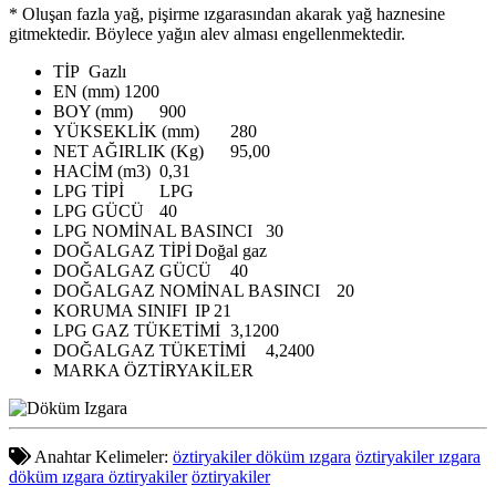
* Oluşan fazla yağ, pişirme ızgarasından akarak yağ haznesine
gitmektedir. Böylece yağın alev alması engellenmektedir.
TİP
Gazlı
EN (mm)
1200
BOY (mm)
900
YÜKSEKLİK (mm)
280
NET AĞIRLIK (Kg)
95,00
HACİM (m3)
0,31
LPG TİPİ
LPG
LPG GÜCÜ
40
LPG NOMİNAL BASINCI
30
DOĞALGAZ TİPİ
Doğal gaz
DOĞALGAZ GÜCÜ
40
DOĞALGAZ NOMİNAL BASINCI
20
KORUMA SINIFI
IP 21
LPG GAZ TÜKETİMİ
3,1200
DOĞALGAZ TÜKETİMİ
4,2400
MARKA
ÖZTİRYAKİLER
Anahtar Kelimeler:
öztiryakiler döküm ızgara
öztiryakiler ızgara
döküm ızgara öztiryakiler
öztiryakiler