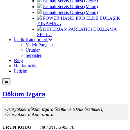
Isıtmalı Servis Ünitesi (Ceviz)
Isıtmalı Servis Ünitesi (Maun)
Isıtmalı Servis Ünitesi (Maun)
POWER HAND PRO ELDE BULAŞIK
YIKAMA…
DETERJAN PARLATICI DOZLAMA
SETI…
İçerik Kategorileri
Yedek Parçalar
Ürünler
Servisler
Blog
Hakkımızda
İletişim
Döküm Izgara
Öztiryakiler döküm ızgara özellik ve teknik özellikleri,
Öztiryakiler döküm ızgara.
ÜRÜN KODU
7864.N1.12903.70