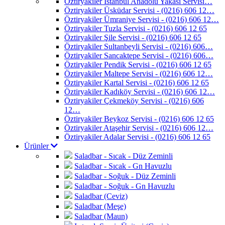
Öztiryakiler İstanbul Anadolu Yakası Servisi…
Öztiryakiler Üsküdar Servisi - (0216) 606 12…
Öztiryakiler Ümraniye Servisi - (0216) 606 12…
Öztiryakiler Tuzla Servisi - (0216) 606 12 65
Öztiryakiler Şile Servisi - (0216) 606 12 65
Öztiryakiler Sultanbeyli Servisi - (0216) 606…
Öztiryakiler Sancaktepe Servisi - (0216) 606…
Öztiryakiler Pendik Servisi - (0216) 606 12 65
Öztiryakiler Maltepe Servisi - (0216) 606 12…
Öztiryakiler Kartal Servisi - (0216) 606 12 65
Öztiryakiler Kadıköy Servisi - (0216) 606 12…
Öztiryakiler Çekmeköy Servisi - (0216) 606
12…
Öztiryakiler Beykoz Servisi - (0216) 606 12 65
Öztiryakiler Ataşehir Servisi - (0216) 606 12…
Öztiryakiler Adalar Servisi - (0216) 606 12 65
Ürünler
Saladbar - Sıcak - Düz Zeminli
Saladbar - Sıcak - Gn Havuzlu
Saladbar - Soğuk - Düz Zeminli
Saladbar - Soğuk - Gn Havuzlu
Saladbar (Ceviz)
Saladbar (Meşe)
Saladbar (Maun)