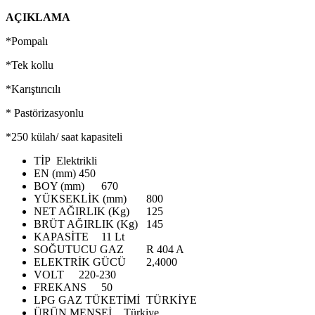
AÇIKLAMA
*Pompalı
*Tek kollu
*Karıştırıcılı
* Pastörizasyonlu
*250 külah/ saat kapasiteli
TİP
Elektrikli
EN (mm)
450
BOY (mm)
670
YÜKSEKLİK (mm)
800
NET AĞIRLIK (Kg)
125
BRÜT AĞIRLIK (Kg)
145
KAPASİTE
11 Lt
SOĞUTUCU GAZ
R 404 A
ELEKTRİK GÜCÜ
2,4000
VOLT
220-230
FREKANS
50
LPG GAZ TÜKETİMİ
TÜRKİYE
ÜRÜN MENŞEİ
Türkiye