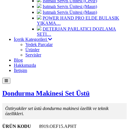
Isıtmalı Servis Ünitesi (Ceviz)
Isıtmalı Servis Ünitesi (Maun)
Isıtmalı Servis Ünitesi (Maun)
POWER HAND PRO ELDE BULAŞIK
YIKAMA…
DETERJAN PARLATICI DOZLAMA
SETI…
İçerik Kategorileri
Yedek Parçalar
Ürünler
Servisler
Blog
Hakkımızda
İletişim
Dondurma Makinesi Set Üstü
Öztiryakiler set üstü dondurma makinesi özellik ve teknik
özellikleri.
ÜRÜN KODU
8919.OEF15.APHT