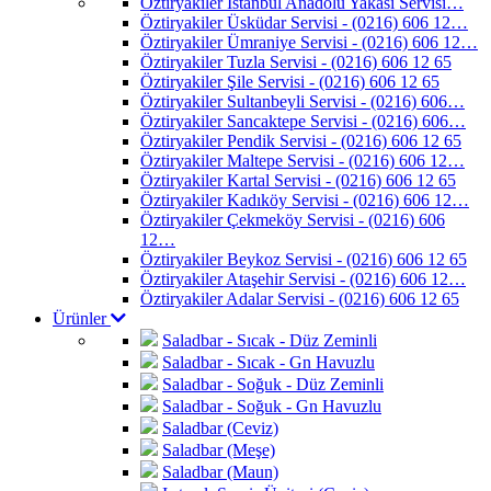
Öztiryakiler İstanbul Anadolu Yakası Servisi…
Öztiryakiler Üsküdar Servisi - (0216) 606 12…
Öztiryakiler Ümraniye Servisi - (0216) 606 12…
Öztiryakiler Tuzla Servisi - (0216) 606 12 65
Öztiryakiler Şile Servisi - (0216) 606 12 65
Öztiryakiler Sultanbeyli Servisi - (0216) 606…
Öztiryakiler Sancaktepe Servisi - (0216) 606…
Öztiryakiler Pendik Servisi - (0216) 606 12 65
Öztiryakiler Maltepe Servisi - (0216) 606 12…
Öztiryakiler Kartal Servisi - (0216) 606 12 65
Öztiryakiler Kadıköy Servisi - (0216) 606 12…
Öztiryakiler Çekmeköy Servisi - (0216) 606
12…
Öztiryakiler Beykoz Servisi - (0216) 606 12 65
Öztiryakiler Ataşehir Servisi - (0216) 606 12…
Öztiryakiler Adalar Servisi - (0216) 606 12 65
Ürünler
Saladbar - Sıcak - Düz Zeminli
Saladbar - Sıcak - Gn Havuzlu
Saladbar - Soğuk - Düz Zeminli
Saladbar - Soğuk - Gn Havuzlu
Saladbar (Ceviz)
Saladbar (Meşe)
Saladbar (Maun)