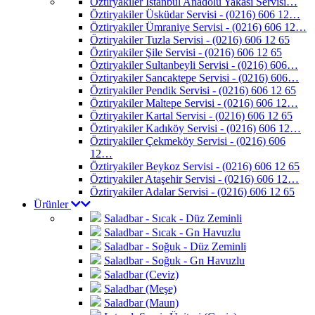
Öztiryakiler İstanbul Anadolu Yakası Servisi…
Öztiryakiler Üsküdar Servisi - (0216) 606 12…
Öztiryakiler Ümraniye Servisi - (0216) 606 12…
Öztiryakiler Tuzla Servisi - (0216) 606 12 65
Öztiryakiler Şile Servisi - (0216) 606 12 65
Öztiryakiler Sultanbeyli Servisi - (0216) 606…
Öztiryakiler Sancaktepe Servisi - (0216) 606…
Öztiryakiler Pendik Servisi - (0216) 606 12 65
Öztiryakiler Maltepe Servisi - (0216) 606 12…
Öztiryakiler Kartal Servisi - (0216) 606 12 65
Öztiryakiler Kadıköy Servisi - (0216) 606 12…
Öztiryakiler Çekmeköy Servisi - (0216) 606
12…
Öztiryakiler Beykoz Servisi - (0216) 606 12 65
Öztiryakiler Ataşehir Servisi - (0216) 606 12…
Öztiryakiler Adalar Servisi - (0216) 606 12 65
Ürünler
Saladbar - Sıcak - Düz Zeminli
Saladbar - Sıcak - Gn Havuzlu
Saladbar - Soğuk - Düz Zeminli
Saladbar - Soğuk - Gn Havuzlu
Saladbar (Ceviz)
Saladbar (Meşe)
Saladbar (Maun)