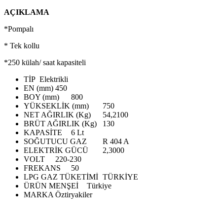
AÇIKLAMA
*Pompalı
* Tek kollu
*250 külah/ saat kapasiteli
TİP
Elektrikli
EN (mm)
450
BOY (mm)
800
YÜKSEKLİK (mm)
750
NET AĞIRLIK (Kg)
54,2100
BRÜT AĞIRLIK (Kg)
130
KAPASİTE
6 Lt
SOĞUTUCU GAZ
R 404 A
ELEKTRİK GÜCÜ
2,3000
VOLT
220-230
FREKANS
50
LPG GAZ TÜKETİMİ
TÜRKİYE
ÜRÜN MENŞEİ
Türkiye
MARKA
Öztiryakiler