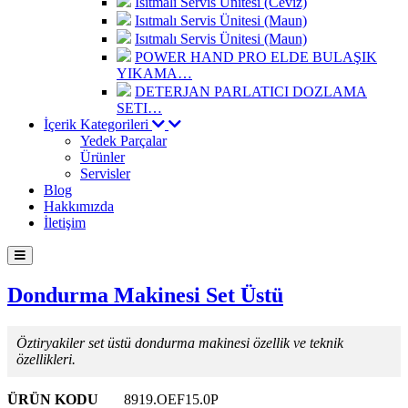
Isıtmalı Servis Ünitesi (Ceviz)
Isıtmalı Servis Ünitesi (Maun)
Isıtmalı Servis Ünitesi (Maun)
POWER HAND PRO ELDE BULAŞIK
YIKAMA…
DETERJAN PARLATICI DOZLAMA
SETI…
İçerik Kategorileri
Yedek Parçalar
Ürünler
Servisler
Blog
Hakkımızda
İletişim
Dondurma Makinesi Set Üstü
Öztiryakiler set üstü dondurma makinesi özellik ve teknik
özellikleri.
ÜRÜN KODU
8919.OEF15.0P