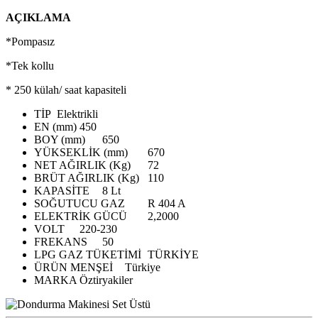
AÇIKLAMA
*Pompasız
*Tek kollu
* 250 külah/ saat kapasiteli
TİP
Elektrikli
EN (mm)
450
BOY (mm)
650
YÜKSEKLİK (mm)
670
NET AĞIRLIK (Kg)
72
BRÜT AĞIRLIK (Kg)
110
KAPASİTE
8 Lt
SOĞUTUCU GAZ
R 404 A
ELEKTRİK GÜCÜ
2,2000
VOLT
220-230
FREKANS
50
LPG GAZ TÜKETİMİ
TÜRKİYE
ÜRÜN MENŞEİ
Türkiye
MARKA
Öztiryakiler