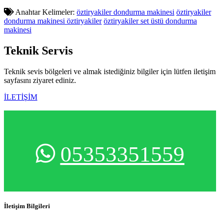
Anahtar Kelimeler:
öztiryakiler dondurma makinesi
öztiryakiler
dondurma makinesi öztiryakiler
öztiryakiler set üstü dondurma
makinesi
Teknik
Servis
Teknik sevis bölgeleri ve almak istediğiniz bilgiler için lütfen iletişim
sayfasını ziyaret ediniz.
İLETİŞİM
05353351559
İletişim Bilgileri