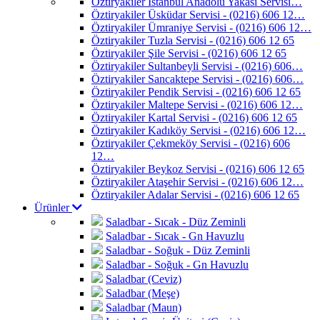
Öztiryakiler İstanbul Anadolu Yakası Servisi…
Öztiryakiler Üsküdar Servisi - (0216) 606 12…
Öztiryakiler Ümraniye Servisi - (0216) 606 12…
Öztiryakiler Tuzla Servisi - (0216) 606 12 65
Öztiryakiler Şile Servisi - (0216) 606 12 65
Öztiryakiler Sultanbeyli Servisi - (0216) 606…
Öztiryakiler Sancaktepe Servisi - (0216) 606…
Öztiryakiler Pendik Servisi - (0216) 606 12 65
Öztiryakiler Maltepe Servisi - (0216) 606 12…
Öztiryakiler Kartal Servisi - (0216) 606 12 65
Öztiryakiler Kadıköy Servisi - (0216) 606 12…
Öztiryakiler Çekmeköy Servisi - (0216) 606
12…
Öztiryakiler Beykoz Servisi - (0216) 606 12 65
Öztiryakiler Ataşehir Servisi - (0216) 606 12…
Öztiryakiler Adalar Servisi - (0216) 606 12 65
Ürünler
Saladbar - Sıcak - Düz Zeminli
Saladbar - Sıcak - Gn Havuzlu
Saladbar - Soğuk - Düz Zeminli
Saladbar - Soğuk - Gn Havuzlu
Saladbar (Ceviz)
Saladbar (Meşe)
Saladbar (Maun)