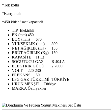
*Tek kollu
*Karıştırıcılı
*450 külah/ saat kapasiteli
TİP
Elektrikli
EN (mm)
450
BOY (mm)
670
YÜKSEKLİK (mm)
800
NET AĞIRLIK (Kg)
135
BRÜT AĞIRLIK (Kg)
150
KAPASİTE
11 Lt
SOĞUTUCU GAZ
R 404 A
ELEKTRİK GÜCÜ
2,7000
VOLT
220-230
FREKANS
50
LPG GAZ TÜKETİMİ
TÜRKİYE
ÜRÜN MENŞEİ
Türkiye
MARKA
Öztiryakiler