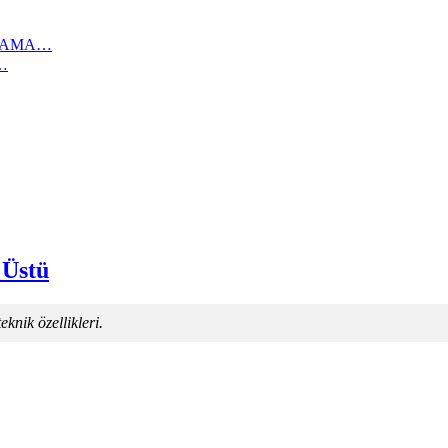
IKAMA…
…
 Üstü
knik özellikleri.