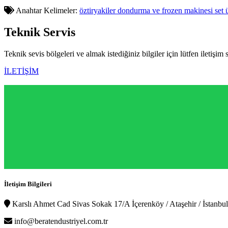
Anahtar Kelimeler:
öztiryakiler dondurma ve frozen makinesi set 
Teknik
Servis
Teknik sevis bölgeleri ve almak istediğiniz bilgiler için lütfen iletişim 
İLETİŞİM
İletişim Bilgileri
Karslı Ahmet Cad Sivas Sokak 17/A İçerenköy / Ataşehir / İstanbul
info@beratendustriyel.com.tr