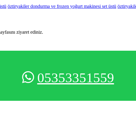
üstü
öztiryakiler dondurma ve frozen yoğurt makinesi set üstü
öztiryaki
sayfasını ziyaret ediniz.
05353351559