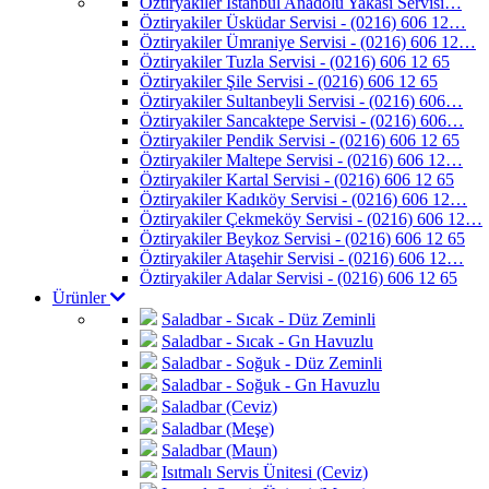
Öztiryakiler İstanbul Anadolu Yakası Servisi…
Öztiryakiler Üsküdar Servisi - (0216) 606 12…
Öztiryakiler Ümraniye Servisi - (0216) 606 12…
Öztiryakiler Tuzla Servisi - (0216) 606 12 65
Öztiryakiler Şile Servisi - (0216) 606 12 65
Öztiryakiler Sultanbeyli Servisi - (0216) 606…
Öztiryakiler Sancaktepe Servisi - (0216) 606…
Öztiryakiler Pendik Servisi - (0216) 606 12 65
Öztiryakiler Maltepe Servisi - (0216) 606 12…
Öztiryakiler Kartal Servisi - (0216) 606 12 65
Öztiryakiler Kadıköy Servisi - (0216) 606 12…
Öztiryakiler Çekmeköy Servisi - (0216) 606 12…
Öztiryakiler Beykoz Servisi - (0216) 606 12 65
Öztiryakiler Ataşehir Servisi - (0216) 606 12…
Öztiryakiler Adalar Servisi - (0216) 606 12 65
Ürünler
Saladbar - Sıcak - Düz Zeminli
Saladbar - Sıcak - Gn Havuzlu
Saladbar - Soğuk - Düz Zeminli
Saladbar - Soğuk - Gn Havuzlu
Saladbar (Ceviz)
Saladbar (Meşe)
Saladbar (Maun)
Isıtmalı Servis Ünitesi (Ceviz)