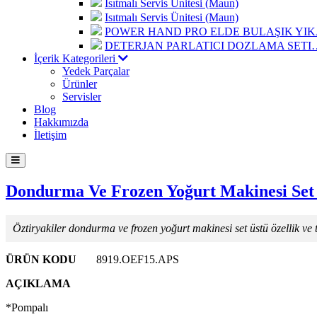
Isıtmalı Servis Ünitesi (Maun)
Isıtmalı Servis Ünitesi (Maun)
POWER HAND PRO ELDE BULAŞIK Y
DETERJAN PARLATICI DOZLAMA SETI
İçerik Kategorileri
Yedek Parçalar
Ürünler
Servisler
Blog
Hakkımızda
İletişim
Dondurma Ve Frozen Yoğurt Makinesi Set
Öztiryakiler dondurma ve frozen yoğurt makinesi set üstü özellik ve te
ÜRÜN KODU
8919.OEF15.APS
AÇIKLAMA
*Pompalı