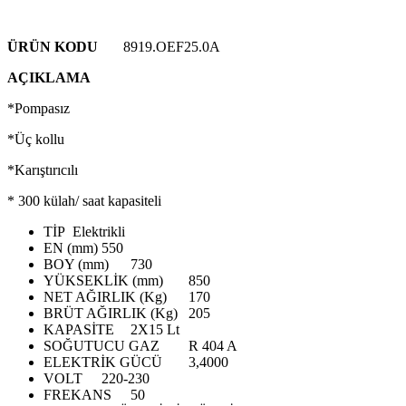
ÜRÜN KODU
8919.OEF25.0A
AÇIKLAMA
*Pompasız
*Üç kollu
*Karıştırıcılı
* 300 külah/ saat kapasiteli
TİP
Elektrikli
EN (mm)
550
BOY (mm)
730
YÜKSEKLİK (mm)
850
NET AĞIRLIK (Kg)
170
BRÜT AĞIRLIK (Kg)
205
KAPASİTE
2X15 Lt
SOĞUTUCU GAZ
R 404 A
ELEKTRİK GÜCÜ
3,4000
VOLT
220-230
FREKANS
50