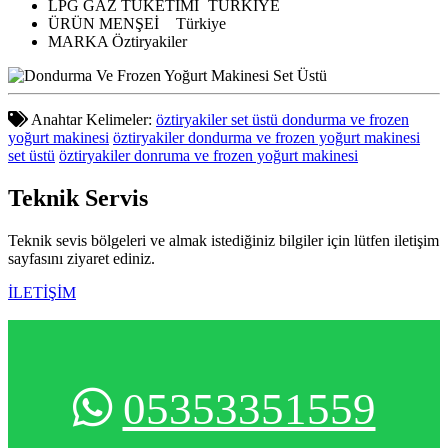
LPG GAZ TÜKETİMİ
TÜRKİYE
ÜRÜN MENŞEİ
Türkiye
MARKA
Öztiryakiler
Anahtar Kelimeler:
öztiryakiler set üstü dondurma ve frozen
yoğurt makinesi
öztiryakiler dondurma ve frozen yoğurt makinesi
set üstü
öztiryakiler donruma ve frozen yoğurt makinesi
Teknik
Servis
Teknik sevis bölgeleri ve almak istediğiniz bilgiler için lütfen iletişim
sayfasını ziyaret ediniz.
İLETİŞİM
05353351559