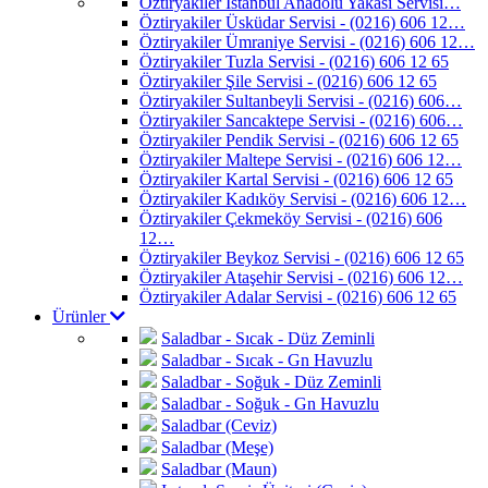
Öztiryakiler İstanbul Anadolu Yakası Servisi…
Öztiryakiler Üsküdar Servisi - (0216) 606 12…
Öztiryakiler Ümraniye Servisi - (0216) 606 12…
Öztiryakiler Tuzla Servisi - (0216) 606 12 65
Öztiryakiler Şile Servisi - (0216) 606 12 65
Öztiryakiler Sultanbeyli Servisi - (0216) 606…
Öztiryakiler Sancaktepe Servisi - (0216) 606…
Öztiryakiler Pendik Servisi - (0216) 606 12 65
Öztiryakiler Maltepe Servisi - (0216) 606 12…
Öztiryakiler Kartal Servisi - (0216) 606 12 65
Öztiryakiler Kadıköy Servisi - (0216) 606 12…
Öztiryakiler Çekmeköy Servisi - (0216) 606
12…
Öztiryakiler Beykoz Servisi - (0216) 606 12 65
Öztiryakiler Ataşehir Servisi - (0216) 606 12…
Öztiryakiler Adalar Servisi - (0216) 606 12 65
Ürünler
Saladbar - Sıcak - Düz Zeminli
Saladbar - Sıcak - Gn Havuzlu
Saladbar - Soğuk - Düz Zeminli
Saladbar - Soğuk - Gn Havuzlu
Saladbar (Ceviz)
Saladbar (Meşe)
Saladbar (Maun)