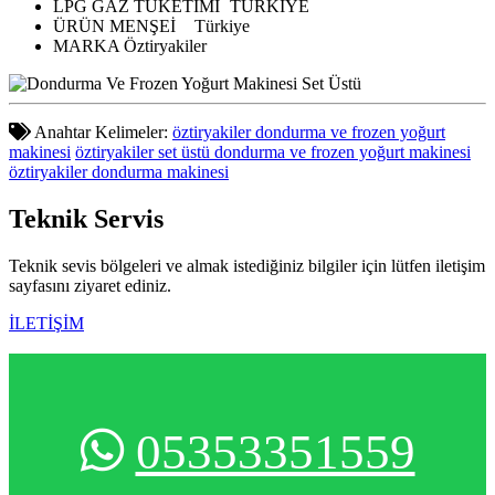
LPG GAZ TÜKETİMİ
TÜRKİYE
ÜRÜN MENŞEİ
Türkiye
MARKA
Öztiryakiler
Anahtar Kelimeler:
öztiryakiler dondurma ve frozen yoğurt
makinesi
öztiryakiler set üstü dondurma ve frozen yoğurt makinesi
öztiryakiler dondurma makinesi
Teknik
Servis
Teknik sevis bölgeleri ve almak istediğiniz bilgiler için lütfen iletişim
sayfasını ziyaret ediniz.
İLETİŞİM
05353351559