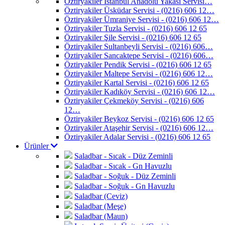
Öztiryakiler İstanbul Anadolu Yakası Servisi…
Öztiryakiler Üsküdar Servisi - (0216) 606 12…
Öztiryakiler Ümraniye Servisi - (0216) 606 12…
Öztiryakiler Tuzla Servisi - (0216) 606 12 65
Öztiryakiler Şile Servisi - (0216) 606 12 65
Öztiryakiler Sultanbeyli Servisi - (0216) 606…
Öztiryakiler Sancaktepe Servisi - (0216) 606…
Öztiryakiler Pendik Servisi - (0216) 606 12 65
Öztiryakiler Maltepe Servisi - (0216) 606 12…
Öztiryakiler Kartal Servisi - (0216) 606 12 65
Öztiryakiler Kadıköy Servisi - (0216) 606 12…
Öztiryakiler Çekmeköy Servisi - (0216) 606
12…
Öztiryakiler Beykoz Servisi - (0216) 606 12 65
Öztiryakiler Ataşehir Servisi - (0216) 606 12…
Öztiryakiler Adalar Servisi - (0216) 606 12 65
Ürünler
Saladbar - Sıcak - Düz Zeminli
Saladbar - Sıcak - Gn Havuzlu
Saladbar - Soğuk - Düz Zeminli
Saladbar - Soğuk - Gn Havuzlu
Saladbar (Ceviz)
Saladbar (Meşe)
Saladbar (Maun)