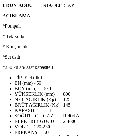
ÜRÜN KODU
8919.OEF15.AP
AÇIKLAMA
*Pompalı
* Tek kollu
* Karıştırıcılı
*Set üstü
*250 külah/ saat kapasiteli
TİP
Elektrikli
EN (mm)
450
BOY (mm)
670
YÜKSEKLİK (mm)
800
NET AĞIRLIK (Kg)
125
BRÜT AĞIRLIK (Kg)
145
KAPASİTE
11 Lt
SOĞUTUCU GAZ
R 404 A
ELEKTRİK GÜCÜ
2,4000
VOLT
220-230
FREKANS
50