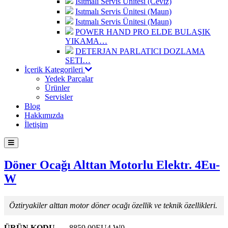
Isıtmalı Servis Ünitesi (Ceviz)
Isıtmalı Servis Ünitesi (Maun)
Isıtmalı Servis Ünitesi (Maun)
POWER HAND PRO ELDE BULAŞIK
YIKAMA…
DETERJAN PARLATICI DOZLAMA
SETI…
İçerik Kategorileri
Yedek Parçalar
Ürünler
Servisler
Blog
Hakkımızda
İletişim
Döner Ocağı Alttan Motorlu Elektr. 4Eu-
W
Öztiryakiler alttan motor döner ocağı özellik ve teknik özellikleri.
ÜRÜN KODU
8859.00EU4.W0