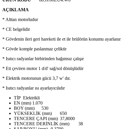
AÇIKLAMA
* Alttan motorludur
* CE belgelidir
* Gövdenin ileri geri hareketi ile et ile brülörün konumu ayarlanır
* Gövde komple paslanmaz çeliktir
* Isıtıcı radyanlar birbirinden bağımsız çalışır
* Eti çeviren motor 1 d/d' sağ/sol dönüşlüdür
* Elektrik motorunun gücü 3,7 w' dır.
* Isıtıcı radyanlar ısı ayarlayıcılıdır
TİP
Elektrikli
EN (mm)
1.070
BOY (mm)
530
YÜKSEKLİK (mm)
650
TENCERE ÇAPI (mm)
37,8000
TENCERE DERİNLİK (mm)
38
SAP BOYU (mm)
0,3700