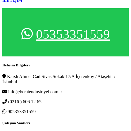
İLETİŞİM
05353351559
İletişim Bilgileri
Karslı Ahmet Cad Sivas Sokak 17/A İçerenköy / Ataşehir /
İstanbul
info@beratendustriyel.com.tr
(0216 ) 606 12 65
905353351559
Çalışma Saatleri