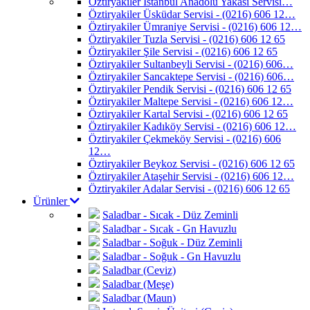
Öztiryakiler İstanbul Anadolu Yakası Servisi…
Öztiryakiler Üsküdar Servisi - (0216) 606 12…
Öztiryakiler Ümraniye Servisi - (0216) 606 12…
Öztiryakiler Tuzla Servisi - (0216) 606 12 65
Öztiryakiler Şile Servisi - (0216) 606 12 65
Öztiryakiler Sultanbeyli Servisi - (0216) 606…
Öztiryakiler Sancaktepe Servisi - (0216) 606…
Öztiryakiler Pendik Servisi - (0216) 606 12 65
Öztiryakiler Maltepe Servisi - (0216) 606 12…
Öztiryakiler Kartal Servisi - (0216) 606 12 65
Öztiryakiler Kadıköy Servisi - (0216) 606 12…
Öztiryakiler Çekmeköy Servisi - (0216) 606
12…
Öztiryakiler Beykoz Servisi - (0216) 606 12 65
Öztiryakiler Ataşehir Servisi - (0216) 606 12…
Öztiryakiler Adalar Servisi - (0216) 606 12 65
Ürünler
Saladbar - Sıcak - Düz Zeminli
Saladbar - Sıcak - Gn Havuzlu
Saladbar - Soğuk - Düz Zeminli
Saladbar - Soğuk - Gn Havuzlu
Saladbar (Ceviz)
Saladbar (Meşe)
Saladbar (Maun)