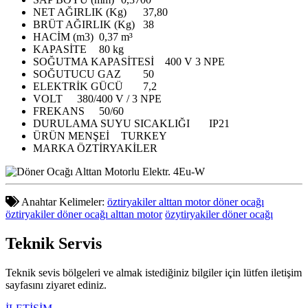
NET AĞIRLIK (Kg)
37,80
BRÜT AĞIRLIK (Kg)
38
HACİM (m3)
0,37 m³
KAPASİTE
80 kg
SOĞUTMA KAPASİTESİ
400 V 3 NPE
SOĞUTUCU GAZ
50
ELEKTRİK GÜCÜ
7,2
VOLT
380/400 V / 3 NPE
FREKANS
50/60
DURULAMA SUYU SICAKLIĞI
IP21
ÜRÜN MENŞEİ
TURKEY
MARKA
ÖZTİRYAKİLER
Anahtar Kelimeler:
öztiryakiler alttan motor döner ocağı
öztiryakiler döner ocağı alttan motor
özytiryakiler döner ocağı
Teknik
Servis
Teknik sevis bölgeleri ve almak istediğiniz bilgiler için lütfen iletişim
sayfasını ziyaret ediniz.