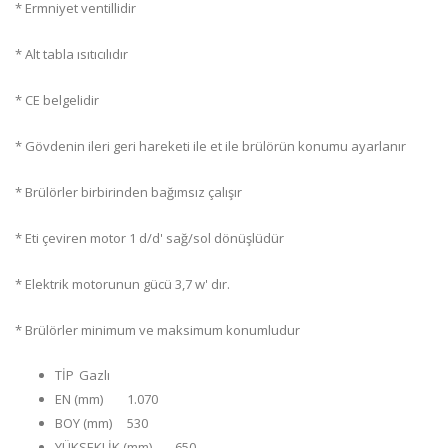
* Ermniyet ventillidir
* Alt tabla ısıtıcılıdır
* CE belgelidir
* Gövdenin ileri geri hareketi ile et ile brülörün konumu ayarlanır
* Brülörler birbirinden bağımsız çalışır
* Eti çeviren motor 1 d/d' sağ/sol dönüşlüdür
* Elektrik motorunun gücü 3,7 w' dır.
* Brülörler minimum ve maksimum konumludur
TİP
Gazlı
EN (mm)
1.070
BOY (mm)
530
YÜKSEKLİK (mm)
650