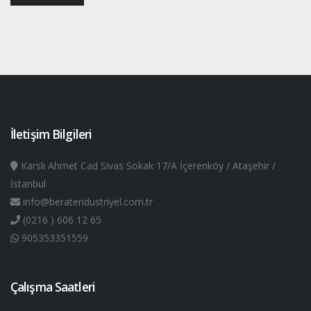
İletişim Bilgileri
Karslı Ahmet Cad Sivas Sokak 17/A İçerenköy / Ataşehir /
İstanbul
info@beratendustriyel.com.tr
(0216 ) 606 12 65
905353351559
Çalışma Saatleri