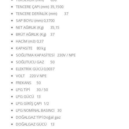
TENCERE ÇAPI (mm)
35,1500
TENCERE DERİNLİK (mm)
37
SAP BOYU (mm)
0,3700
NET AĞIRLIK (Kg)
35,15
BRÜT AĞIRLIK (Kg)
37
HACİM (m3)
0,37
KAPASİTE
80 kg
SOĞUTMA KAPASİTESİ
230V / NPE
SOĞUTUCU GAZ
50
ELEKTRİK GÜCÜ
0,0037
VOLT
220 V NPE
FREKANS
50
LPG TİPİ
30 / 50
LPG GÜCÜ
13
LPG GİRİŞ ÇAPI
1/2
LPG NOMİNAL BASINCI
30
DOĞALGAZ TİPİ
Doğal gaz
DOĞALGAZ GÜCÜ
13