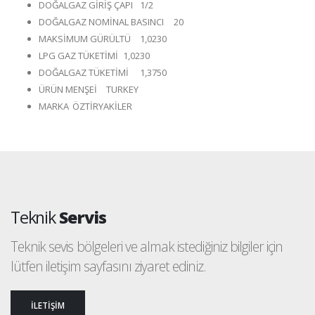
DOĞALGAZ GİRİŞ ÇAPI
1/2
DOĞALGAZ NOMİNAL BASINCI
20
MAKSİMUM GÜRÜLTÜ
1,0230
LPG GAZ TÜKETİMİ
1,0230
DOĞALGAZ TÜKETİMİ
1,3750
ÜRÜN MENŞEİ
TURKEY
MARKA
ÖZTİRYAKİLER
Teknik
Servis
Teknik sevis bölgeleri ve almak istediğiniz bilgiler için
lütfen iletişim sayfasını ziyaret ediniz.
İLETİŞİM