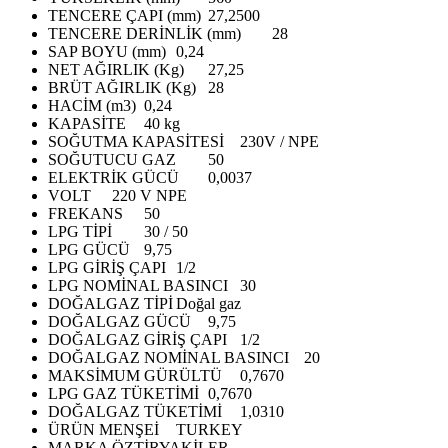
TENCERE ÇAPI (mm)
27,2500
TENCERE DERİNLİK (mm)
28
SAP BOYU (mm)
0,24
NET AĞIRLIK (Kg)
27,25
BRÜT AĞIRLIK (Kg)
28
HACİM (m3)
0,24
KAPASİTE
40 kg
SOĞUTMA KAPASİTESİ
230V / NPE
SOĞUTUCU GAZ
50
ELEKTRİK GÜCÜ
0,0037
VOLT
220 V NPE
FREKANS
50
LPG TİPİ
30 / 50
LPG GÜCÜ
9,75
LPG GİRİŞ ÇAPI
1/2
LPG NOMİNAL BASINCI
30
DOĞALGAZ TİPİ
Doğal gaz
DOĞALGAZ GÜCÜ
9,75
DOĞALGAZ GİRİŞ ÇAPI
1/2
DOĞALGAZ NOMİNAL BASINCI
20
MAKSİMUM GÜRÜLTÜ
0,7670
LPG GAZ TÜKETİMİ
0,7670
DOĞALGAZ TÜKETİMİ
1,0310
ÜRÜN MENŞEİ
TURKEY
MARKA
ÖZTİRYAKİLER