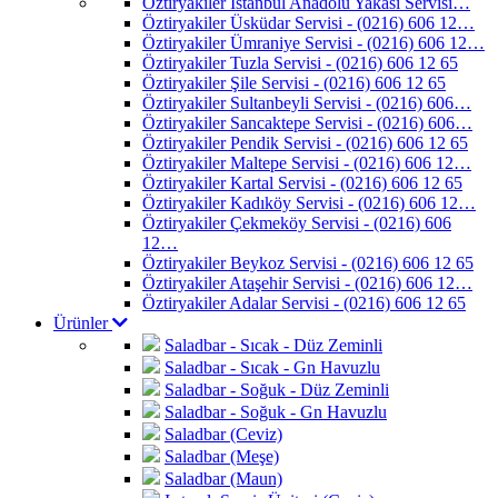
Öztiryakiler İstanbul Anadolu Yakası Servisi…
Öztiryakiler Üsküdar Servisi - (0216) 606 12…
Öztiryakiler Ümraniye Servisi - (0216) 606 12…
Öztiryakiler Tuzla Servisi - (0216) 606 12 65
Öztiryakiler Şile Servisi - (0216) 606 12 65
Öztiryakiler Sultanbeyli Servisi - (0216) 606…
Öztiryakiler Sancaktepe Servisi - (0216) 606…
Öztiryakiler Pendik Servisi - (0216) 606 12 65
Öztiryakiler Maltepe Servisi - (0216) 606 12…
Öztiryakiler Kartal Servisi - (0216) 606 12 65
Öztiryakiler Kadıköy Servisi - (0216) 606 12…
Öztiryakiler Çekmeköy Servisi - (0216) 606
12…
Öztiryakiler Beykoz Servisi - (0216) 606 12 65
Öztiryakiler Ataşehir Servisi - (0216) 606 12…
Öztiryakiler Adalar Servisi - (0216) 606 12 65
Ürünler
Saladbar - Sıcak - Düz Zeminli
Saladbar - Sıcak - Gn Havuzlu
Saladbar - Soğuk - Düz Zeminli
Saladbar - Soğuk - Gn Havuzlu
Saladbar (Ceviz)
Saladbar (Meşe)
Saladbar (Maun)