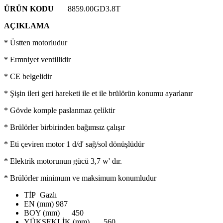
ÜRÜN KODU
8859.00GD3.8T
AÇIKLAMA
* Üstten motorludur
* Ermniyet ventillidir
* CE belgelidir
* Şişin ileri geri hareketi ile et ile brülörün konumu ayarlanır
* Gövde komple paslanmaz çeliktir
* Brülörler birbirinden bağımsız çalışır
* Eti çeviren motor 1 d/d' sağ/sol dönüşlüdür
* Elektrik motorunun gücü 3,7 w' dır.
* Brülörler minimum ve maksimum konumludur
TİP
Gazlı
EN (mm)
987
BOY (mm)
450
YÜKSEKLİK (mm)
560