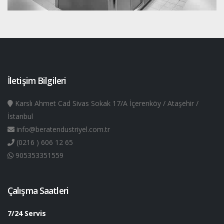
İletişim Bilgileri
Karslı Ahmet Cad Sivas Sokak 17/A İçerenköy / Ataşehir /
İstanbul
info@beratendustriyel.com.tr
(0216 ) 606 12 65
905353351559
Çalışma Saatleri
7/24 Servis