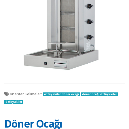
Anahtar Kelimeler:
öztiryakiler döner ocağı
döner ocağı öztiryakiler
öztiryakiler
Döner Ocağı