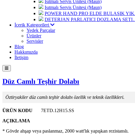
Isıtmalı Servis Ünitesi (Maun)
Isıtmalı Servis Ünitesi (Maun)
POWER HAND PRO ELDE BULAŞIK Y
DETERJAN PARLATICI DOZLAMA SETI
İçerik Kategorileri
Yedek Parçalar
Ürünler
Servisler
Blog
Hakkımızda
İletişim
Düz Camlı Teşhir Dolabı
Öztiryakiler düz camlı teşhir dolabı özellik ve teknik özellikleri.
ÜRÜN KODU
7ETD.12H15.SS
AÇIKLAMA
* Gövde ahşap veya paslanmaz, 2000 watt'lık yapışkan rezistanslı.