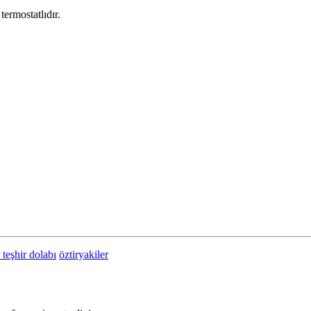
termostatlıdır.
 teşhir dolabı
öztiryakiler