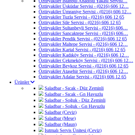
Öztiryakiler İstanbul Anadolu Yakası Servisi…
Öztiryakiler Üsküdar Servisi - (0216) 606 12…
Öztiryakiler Ümraniye Servisi - (0216) 606 12…
Öztiryakiler Tuzla Servisi - (0216) 606 12 65
Öztiryakiler Şile Servisi - (0216) 606 12 65
Öztiryakiler Sultanbeyli Servisi - (0216) 606…
Öztiryakiler Sancaktepe Servisi - (0216) 606…
Öztiryakiler Pendik Servisi - (0216) 606 12 65
Öztiryakiler Maltepe Servisi - (0216) 606 12…
Öztiryakiler Kartal Servisi - (0216) 606 12 65
Öztiryakiler Kadıköy Servisi - (0216) 606 12…
Öztiryakiler Çekmeköy Servisi - (0216) 606 12…
Öztiryakiler Beykoz Servisi - (0216) 606 12 65
Öztiryakiler Ataşehir Servisi - (0216) 606 12…
Öztiryakiler Adalar Servisi - (0216) 606 12 65
Ürünler
Saladbar - Sıcak - Düz Zeminli
Saladbar - Sıcak - Gn Havuzlu
Saladbar - Soğuk - Düz Zeminli
Saladbar - Soğuk - Gn Havuzlu
Saladbar (Ceviz)
Saladbar (Meşe)
Saladbar (Maun)
Isıtmalı Servis Ünitesi (Ceviz)