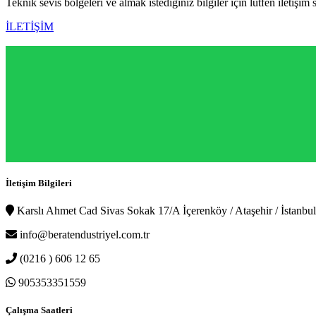
Teknik sevis bölgeleri ve almak istediğiniz bilgiler için lütfen iletişim 
İLETİŞİM
İletişim Bilgileri
Karslı Ahmet Cad Sivas Sokak 17/A İçerenköy / Ataşehir / İstanbul
info@beratendustriyel.com.tr
(0216 ) 606 12 65
905353351559
Çalışma Saatleri