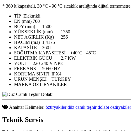
* 360 lt kapasiteli, 30 °C - 90 °C sıcaklık aralığında dijital termometre 
TİP
Elektrikli
EN (mm)
700
BOY (mm)
1500
YÜKSEKLİK (mm)
1350
NET AĞIRLIK (Kg)
256
HACİM (m3)
1,4175
KAPASİTE
360 lt
SOĞUTMA KAPASİTESİ
+40°C +45°C
ELEKTRİK GÜCÜ
2,7 KW
VOLT
220-240 V NPE
FREKANS
50/60 HZ
KORUMA SINIFI
IPX4
ÜRÜN MENŞEİ
TURKEY
MARKA
ÖZTİRYAKİLER
Anahtar Kelimeler:
öztiryakiler düz camlı teşhir dolabı
öztiryakiler
Teknik
Servis