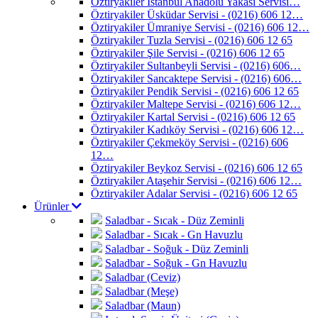
Öztiryakiler İstanbul Anadolu Yakası Servisi…
Öztiryakiler Üsküdar Servisi - (0216) 606 12…
Öztiryakiler Ümraniye Servisi - (0216) 606 12…
Öztiryakiler Tuzla Servisi - (0216) 606 12 65
Öztiryakiler Şile Servisi - (0216) 606 12 65
Öztiryakiler Sultanbeyli Servisi - (0216) 606…
Öztiryakiler Sancaktepe Servisi - (0216) 606…
Öztiryakiler Pendik Servisi - (0216) 606 12 65
Öztiryakiler Maltepe Servisi - (0216) 606 12…
Öztiryakiler Kartal Servisi - (0216) 606 12 65
Öztiryakiler Kadıköy Servisi - (0216) 606 12…
Öztiryakiler Çekmeköy Servisi - (0216) 606
12…
Öztiryakiler Beykoz Servisi - (0216) 606 12 65
Öztiryakiler Ataşehir Servisi - (0216) 606 12…
Öztiryakiler Adalar Servisi - (0216) 606 12 65
Ürünler
Saladbar - Sıcak - Düz Zeminli
Saladbar - Sıcak - Gn Havuzlu
Saladbar - Soğuk - Düz Zeminli
Saladbar - Soğuk - Gn Havuzlu
Saladbar (Ceviz)
Saladbar (Meşe)
Saladbar (Maun)