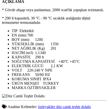
AÇIKLAMA
* Gövde ahşap veya paslanmaz, 2000 watt'lık yapışkan rezistanslı.
* 290 lt kapasiteli, 30 °C - 90 °C sıcaklık aralığında dijital
termometre termostatlıdır.
TİP
Elektrikli
EN (mm)
700
BOY (mm)
1200
YÜKSEKLİK (mm)
1350
NET AĞIRLIK (Kg)
201
HACİM (m3)
1,1340
KAPASİTE
290 lt
SOĞUTMA KAPASİTESİ
+40°C +45°C
ELEKTRİK GÜCÜ
2,1 KW
VOLT
220-240 V NPE
FREKANS
50/60 HZ
KORUMA SINIFI
IPX4
ÜRÜN MENŞEİ
TURKEY
MARKA
ÖZTİRYAKİLER
Anahtar Kelimeler:
öztiryakiler düz camlı teşhir dolabı