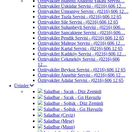
Öztiryakiler İstanbul Anadolu Yakası Servisi…
Öztiryakiler Üsküdar Servisi - (0216) 606 12…
Öztiryakiler Ümraniye Servisi - (0216) 606 12…
Öztiryakiler Tuzla Servisi - (0216) 606 12 65
Öztiryakiler Şile Servisi - (0216) 606 12 65
Öztiryakiler Sultanbeyli Servisi - (0216) 606…
Öztiryakiler Sancaktepe Servisi - (0216) 606…
Öztiryakiler Pendik Servisi - (0216) 606 12 65
Öztiryakiler Maltepe Servisi - (0216) 606 12…
Öztiryakiler Kartal Servisi - (0216) 606 12 65
Öztiryakiler Kadıköy Servisi - (0216) 606 12…
Öztiryakiler Çekmeköy Servisi - (0216) 606
12…
Öztiryakiler Beykoz Servisi - (0216) 606 12 65
Öztiryakiler Ataşehir Servisi - (0216) 606 12…
Öztiryakiler Adalar Servisi - (0216) 606 12 65
Ürünler
Saladbar - Sıcak - Düz Zeminli
Saladbar - Sıcak - Gn Havuzlu
Saladbar - Soğuk - Düz Zeminli
Saladbar - Soğuk - Gn Havuzlu
Saladbar (Ceviz)
Saladbar (Meşe)
Saladbar (Maun)