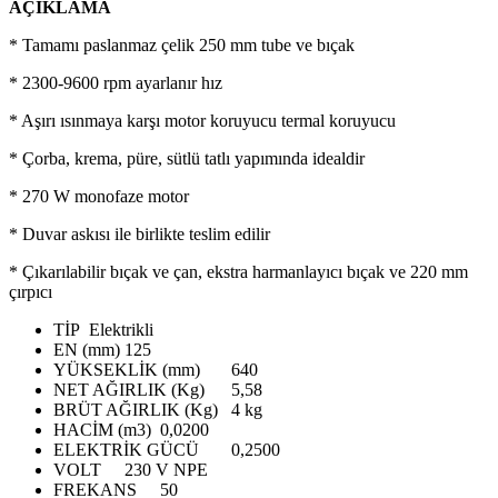
AÇIKLAMA
* Tamamı paslanmaz çelik 250 mm tube ve bıçak
* 2300-9600 rpm ayarlanır hız
* Aşırı ısınmaya karşı motor koruyucu termal koruyucu
* Çorba, krema, püre, sütlü tatlı yapımında idealdir
* 270 W monofaze motor
* Duvar askısı ile birlikte teslim edilir
* Çıkarılabilir bıçak ve çan, ekstra harmanlayıcı bıçak ve 220 mm
çırpıcı
TİP
Elektrikli
EN (mm)
125
YÜKSEKLİK (mm)
640
NET AĞIRLIK (Kg)
5,58
BRÜT AĞIRLIK (Kg)
4 kg
HACİM (m3)
0,0200
ELEKTRİK GÜCÜ
0,2500
VOLT
230 V NPE
FREKANS
50