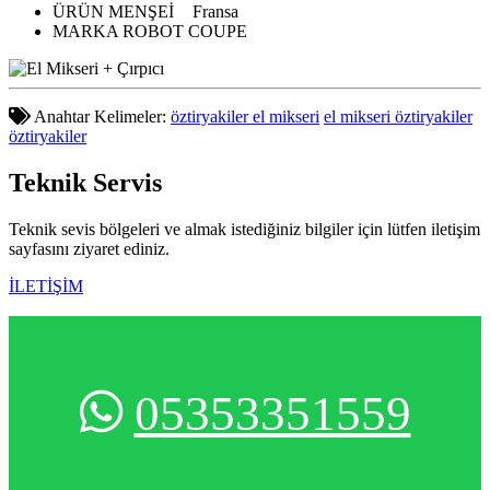
ÜRÜN MENŞEİ
Fransa
MARKA
ROBOT COUPE
Anahtar Kelimeler:
öztiryakiler el mikseri
el mikseri öztiryakiler
öztiryakiler
Teknik
Servis
Teknik sevis bölgeleri ve almak istediğiniz bilgiler için lütfen iletişim
sayfasını ziyaret ediniz.
İLETİŞİM
05353351559