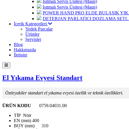
Isıtmalı Servis Ünitesi (Maun)
Isıtmalı Servis Ünitesi (Maun)
POWER HAND PRO ELDE BULAŞIK Y
DETERJAN PARLATICI DOZLAMA SETI
İçerik Kategorileri
Yedek Parçalar
Ürünler
Servisler
Blog
Hakkımızda
İletişim
El Yıkama Evyesi Standart
Öztiryakiler standart el yıkama evyesi özellik ve teknik özellikleri.
ÜRÜN KODU
0759.04031.00
TİP
Nötr
EN (mm)
400
BOY (mm)
310