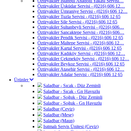
Öztiryakiler İstanbul Anadolu Yakası Servisi…
Öztiryakiler Üsküdar Servisi - (0216) 606 12…
Öztiryakiler Ümraniye Servisi - (0216) 606 12…
Öztiryakiler Tuzla Servisi - (0216) 606 12 65
Öztiryakiler Şile Servisi - (0216) 606 12 65
Öztiryakiler Sultanbeyli Servisi - (0216) 606…
Öztiryakiler Sancaktepe Servisi - (0216) 606…
Öztiryakiler Pendik Servisi - (0216) 606 12 65
Öztiryakiler Maltepe Servisi - (0216) 606 12…
Öztiryakiler Kartal Servisi - (0216) 606 12 65
Öztiryakiler Kadıköy Servisi - (0216) 606 12…
Öztiryakiler Çekmeköy Servisi - (0216) 606 12…
Öztiryakiler Beykoz Servisi - (0216) 606 12 65
Öztiryakiler Ataşehir Servisi - (0216) 606 12…
Öztiryakiler Adalar Servisi - (0216) 606 12 65
Ürünler
Saladbar - Sıcak - Düz Zeminli
Saladbar - Sıcak - Gn Havuzlu
Saladbar - Soğuk - Düz Zeminli
Saladbar - Soğuk - Gn Havuzlu
Saladbar (Ceviz)
Saladbar (Meşe)
Saladbar (Maun)
Isıtmalı Servis Ünitesi (Ceviz)