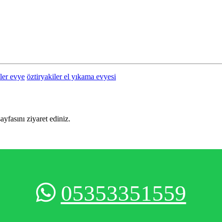
iler evye
öztiryakiler el yıkama evyesi
sayfasını ziyaret ediniz.
05353351559