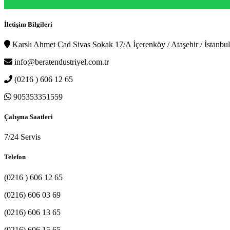
İletişim Bilgileri
Karslı Ahmet Cad Sivas Sokak 17/A İçerenköy / Ataşehir / İstanbul
info@beratendustriyel.com.tr
(0216 ) 606 12 65
905353351559
Çalışma Saatleri
7/24 Servis
Telefon
(0216 ) 606 12 65
(0216) 606 03 69
(0216) 606 13 65
(0216) 606 15 65