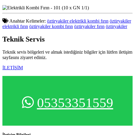
Anahtar Kelimeler:
öztiryakiler elektrikli kombi fırın
öztiryakiler
elektrikli fırın
öztiryakiler kombi fırın
öztiryakiler fırın
öztiryakiler
Teknik
Servis
Teknik sevis bölgeleri ve almak istediğiniz bilgiler için lütfen iletişim
sayfasını ziyaret ediniz.
İLETİŞİM
05353351559
İletişim Bilgileri