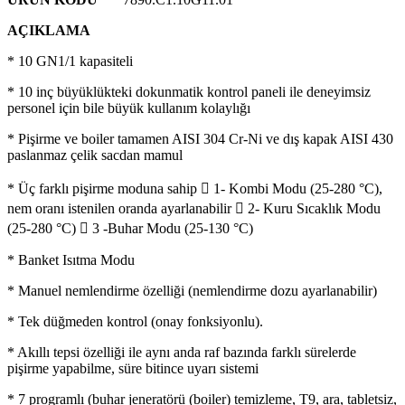
AÇIKLAMA
* 10 GN1/1 kapasiteli
* 10 inç büyüklükteki dokunmatik kontrol paneli ile deneyimsiz
personel için bile büyük kullanım kolaylığı
* Pişirme ve boiler tamamen AISI 304 Cr-Ni ve dış kapak AISI 430
paslanmaz çelik sacdan mamul
* Üç farklı pişirme moduna sahip  1- Kombi Modu (25-280 °C),
nem oranı istenilen oranda ayarlanabilir  2- Kuru Sıcaklık Modu
(25-280 °C)  3 -Buhar Modu (25-130 °C)
* Banket Isıtma Modu
* Manuel nemlendirme özelliği (nemlendirme dozu ayarlanabilir)
* Tek düğmeden kontrol (onay fonksiyonlu).
* Akıllı tepsi özelliği ile aynı anda raf bazında farklı sürelerde
pişirme yapabilme, süre bitince uyarı sistemi
* 7 programlı (buhar jeneratörü (boiler) temizleme, T9, ara, tabletsiz,