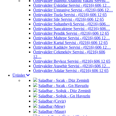
Öztiryakiler İstanbul Anadolu Yakası Servisi…
Öztiryakiler Üsküdar Servisi - (0216) 606 12…
Öztiryakiler Ümraniye Servisi - (0216) 606 12…
Öztiryakiler Tuzla Servisi - (0216) 606 12 65
Öztiryakiler Şile Servisi - (0216) 606 12 65
Öztiryakiler Sultanbeyli Servisi - (0216) 606…
Öztiryakiler Sancaktepe Servisi - (0216) 606…
Öztiryakiler Pendik Servisi - (0216) 606 12 65
Öztiryakiler Maltepe Servisi - (0216) 606 12…
Öztiryakiler Kartal Servisi - (0216) 606 12 65
Öztiryakiler Kadıköy Servisi - (0216) 606 12…
Öztiryakiler Çekmeköy Servisi - (0216) 606
12…
Öztiryakiler Beykoz Servisi - (0216) 606 12 65
Öztiryakiler Ataşehir Servisi - (0216) 606 12…
Öztiryakiler Adalar Servisi - (0216) 606 12 65
Ürünler
Saladbar - Sıcak - Düz Zeminli
Saladbar - Sıcak - Gn Havuzlu
Saladbar - Soğuk - Düz Zeminli
Saladbar - Soğuk - Gn Havuzlu
Saladbar (Ceviz)
Saladbar (Meşe)
Saladbar (Maun)