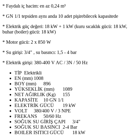
* Faydalı iç hacim: en az 0,24 m³
* GN 1/1 tepsiden aynı anda 10 adet pişirebilecek kapasitede
* Elektrik güç değeri: 18 kW + 1 kW (kuru sıcaklık gücü: 18 kW,
buhar (boiler) gücü: 18 kW)
* Motor gücü: 2 x 850 W
* Su girişi: 3/4" , su basıncı: 1,5 - 4 bar
* Elektrik girişi: 380-400 V AC / 3N / 50 Hz
TİP
Elektrikli
EN (mm)
1008
BOY (mm)
896
YÜKSEKLİK (mm)
1089
NET AĞIRLIK (Kg)
155
KAPASİTE
10 GN 1/1
ELEKTRİK GÜCÜ
19 kW
VOLT
380/400 V / 3 NPE
FREKANS
50/60 Hz
SOĞUK SU GİRİŞ ÇAPI
3/4"
SOĞUK SU BASINCI
2-4 Bar
BOILER ISITICI GÜCÜ
18 kW