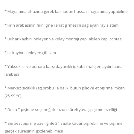
* Mayalama cihazına gerek kalmadan hassas mayalama yapabilme
* Fırın arabasının fırın içine rahat girmesini sağlayan ray sistemi
* Buhar kaybını önleyen ve kolay montajı yapılabilen kapı contası
* Isı kaybını önleyen çift cam
* Yüksek ısı ve buhara karşı dayanıklı iç kabin halojen aydınlatma
lambası
* Merkez sıcaklık (et) probu ile balık, bütün piliç ve et pişirme imkanı
(25-99 °C).
* Delta T pişirme seçeneği ile uzun süreli yavaş pişirme özelliği
* Serbest pişirme özelliği ile 24 saate kadar pişirebilme ve pişirme
gerçek süresinin gözlenebilmesi