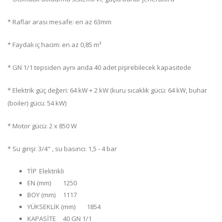
* Raflar arası mesafe: en az 63mm
* Faydalı iç hacim: en az 0,85 m³
* GN 1/1 tepsiden aynı anda 40 adet pişirebilecek kapasitede
* Elektrik güç değeri: 64 kW + 2 kW (kuru sıcaklık gücü: 64 kW, buhar
(boiler) gücü: 54 kW)
* Motor gücü: 2 x 850 W
* Su girişi: 3/4" , su basıncı: 1,5 - 4 bar
TİP
Elektrikli
EN (mm)
1250
BOY (mm)
1117
YÜKSEKLİK (mm)
1854
KAPASİTE
40 GN 1/1