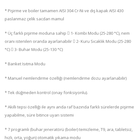
* Pişirme ve boiler tamamen AISI 304 Cr-Ni ve dış kapak AISI 430
paslanmaz çelik sacdan mamul
* Üç farklı pişirme moduna sahip  1- Kombi Modu (25-280 °C), nem
oranı istenilen oranda ayarlanabilir  2- Kuru Sıcaklık Modu (25-280
°C)  3- Buhar Modu (25-130 °C)
* Banket Isıtma Modu
* Manuel nemlendirme özelliği (nemlendirme dozu ayarlanabilir)
* Tek düğmeden kontrol (onay fonksiyonlu).
* Akıllı tepsi özelliği ile aynı anda raf bazında farklı sürelerde pişirme
yapabilme, süre bitince uyarı sistemi
* 7 programlı (buhar jeneratörü (boiler) temizleme, T9, ara, tabletsiz,
hızlı, orta, yoğun) otomatik yıkama modu