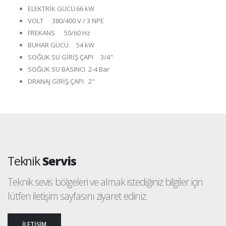
ELEKTRİK GÜCÜ
66 kW
VOLT
380/400 V / 3 NPE
FREKANS
50/60 Hz
BUHAR GÜCÜ
54 kW
SOĞUK SU GİRİŞ ÇAPI
3/4"
SOĞUK SU BASINCI
2-4 Bar
DRANAJ GİRİŞ ÇAPI
2"
Teknik
Servis
Teknik sevis bölgeleri ve almak istediğiniz bilgiler için
lütfen iletişim sayfasını ziyaret ediniz.
İLETİŞİM