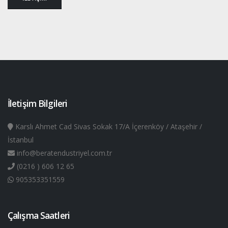
İletişim Bilgileri
Karslı Ahmet Cad Sivas Sokak 17/A İçerenköy / Ataşehir /
İstanbul
info@beratendustriyel.com.tr
(0216 ) 606 12 65
905353351559
Çalışma Saatleri