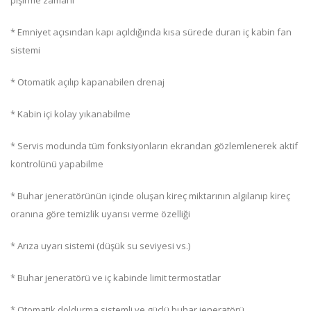
pişirme zamanı
* Emniyet açısından kapı açıldığında kısa sürede duran iç kabin fan
sistemi
* Otomatik açılıp kapanabilen drenaj
* Kabin içi kolay yıkanabilme
* Servis modunda tüm fonksiyonların ekrandan gözlemlenerek aktif
kontrolünü yapabilme
* Buhar jeneratörünün içinde oluşan kireç miktarının algılanıp kireç
oranına göre temizlik uyarısı verme özelliği
* Arıza uyarı sistemi (düşük su seviyesi vs.)
* Buhar jeneratörü ve iç kabinde limit termostatlar
* Otomatik doldurma sistemli ve güçlü buhar jeneratörü