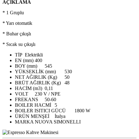
AÇIKLAMA
* 1 Gruplu
* Yarı otomatik
* Buhar çıkışlı
* Sıcak su çıkışlı
TİP
Elektrikli
EN (mm)
400
BOY (mm)
545
YÜKSEKLİK (mm)
530
NET AĞIRLIK (Kg)
50
BRÜT AĞIRLIK (Kg)
48
HACİM (m3)
0,11
VOLT
230 V / NPE
FREKANS
50-60
BOILER HACMİ
5
BOILER ISITICI GÜCÜ
1800 W
ÜRÜN MENŞEİ
İtalya
MARKA
NUOVA SIMONELLI