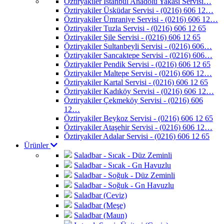
Öztiryakiler İstanbul Anadolu Yakası Servisi…
Öztiryakiler Üsküdar Servisi - (0216) 606 12…
Öztiryakiler Ümraniye Servisi - (0216) 606 12…
Öztiryakiler Tuzla Servisi - (0216) 606 12 65
Öztiryakiler Şile Servisi - (0216) 606 12 65
Öztiryakiler Sultanbeyli Servisi - (0216) 606…
Öztiryakiler Sancaktepe Servisi - (0216) 606…
Öztiryakiler Pendik Servisi - (0216) 606 12 65
Öztiryakiler Maltepe Servisi - (0216) 606 12…
Öztiryakiler Kartal Servisi - (0216) 606 12 65
Öztiryakiler Kadıköy Servisi - (0216) 606 12…
Öztiryakiler Çekmeköy Servisi - (0216) 606
12…
Öztiryakiler Beykoz Servisi - (0216) 606 12 65
Öztiryakiler Ataşehir Servisi - (0216) 606 12…
Öztiryakiler Adalar Servisi - (0216) 606 12 65
Ürünler
Saladbar - Sıcak - Düz Zeminli
Saladbar - Sıcak - Gn Havuzlu
Saladbar - Soğuk - Düz Zeminli
Saladbar - Soğuk - Gn Havuzlu
Saladbar (Ceviz)
Saladbar (Meşe)
Saladbar (Maun)