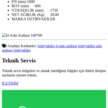
EN (mm)
1000
BOY (mm)
600
YÜKSEKLİK (mm)
1750
NET AĞIRLIK (Kg)
20,00
MARKA
ÖZTİRYAKİLER
Anahtar Kelimeler:
öztiryakiler et askı arabası
öztiryakiler askı
arabası
öztiryakiler
Teknik
Servis
Teknik sevis bölgeleri ve almak istediğiniz bilgiler için lütfen iletişim
sayfasını ziyaret ediniz.
İLETİŞİM