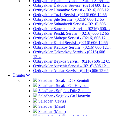
Öztiryakiler İstanbul Anadolu Yakası Servisi…
Öztiryakiler Üsküdar Servisi - (0216) 606 12…
Öztiryakiler Ümraniye Servisi - (0216) 606 12…
Öztiryakiler Tuzla Servisi - (0216) 606 12 65
Öztiryakiler Şile Servisi - (0216) 606 12 65
Öztiryakiler Sultanbeyli Servisi - (0216) 606…
Öztiryakiler Sancaktepe Servisi - (0216) 606…
Öztiryakiler Pendik Servisi - (0216) 606 12 65
Öztiryakiler Maltepe Servisi - (0216) 606 12…
Öztiryakiler Kartal Servisi - (0216) 606 12 65
Öztiryakiler Kadıköy Servisi - (0216) 606 12…
Öztiryakiler Çekmeköy Servisi - (0216) 606
12…
Öztiryakiler Beykoz Servisi - (0216) 606 12 65
Öztiryakiler Ataşehir Servisi - (0216) 606 12…
Öztiryakiler Adalar Servisi - (0216) 606 12 65
Ürünler
Saladbar - Sıcak - Düz Zeminli
Saladbar - Sıcak - Gn Havuzlu
Saladbar - Soğuk - Düz Zeminli
Saladbar - Soğuk - Gn Havuzlu
Saladbar (Ceviz)
Saladbar (Meşe)
Saladbar (Maun)