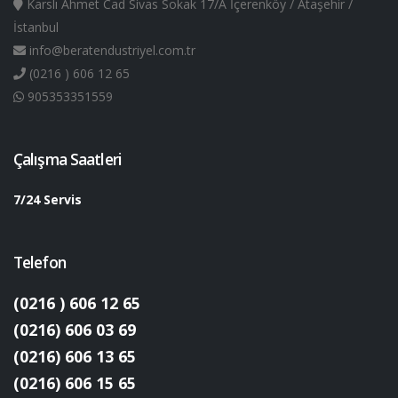
Karslı Ahmet Cad Sivas Sokak 17/A İçerenköy / Ataşehir /
İstanbul
info@beratendustriyel.com.tr
(0216 ) 606 12 65
905353351559
Çalışma Saatleri
7/24 Servis
Telefon
(0216 ) 606 12 65
(0216) 606 03 69
(0216) 606 13 65
(0216) 606 15 65