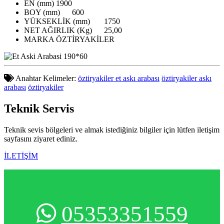
EN (mm)
1900
BOY (mm)
600
YÜKSEKLİK (mm)
1750
NET AĞIRLIK (Kg)
25,00
MARKA
ÖZTİRYAKİLER
Anahtar Kelimeler:
öztiryakiler et askı arabası
öztiryakiler askı
arabası
öztiryakiler
Teknik
Servis
Teknik sevis bölgeleri ve almak istediğiniz bilgiler için lütfen iletişim
sayfasını ziyaret ediniz.
İLETİŞİM
05353351559