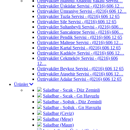
Öztiryakiler İstanbul Anadolu Yakası Servisi…
Öztiryakiler Üsküdar Servisi - (0216) 606 12…
Öztiryakiler Ümraniye Servisi - (0216) 606 12…
Öztiryakiler Tuzla Servisi - (0216) 606 12 65
Öztiryakiler Şile Servisi - (0216) 606 12 65
Öztiryakiler Sultanbeyli Servisi - (0216) 606…
Öztiryakiler Sancaktepe Servisi - (0216) 606…
Öztiryakiler Pendik Servisi - (0216) 606 12 65
Öztiryakiler Maltepe Servisi - (0216) 606 12…
Öztiryakiler Kartal Servisi - (0216) 606 12 65
Öztiryakiler Kadıköy Servisi - (0216) 606 12…
Öztiryakiler Çekmeköy Servisi - (0216) 606
12…
Öztiryakiler Beykoz Servisi - (0216) 606 12 65
Öztiryakiler Ataşehir Servisi - (0216) 606 12…
Öztiryakiler Adalar Servisi - (0216) 606 12 65
Ürünler
Saladbar - Sıcak - Düz Zeminli
Saladbar - Sıcak - Gn Havuzlu
Saladbar - Soğuk - Düz Zeminli
Saladbar - Soğuk - Gn Havuzlu
Saladbar (Ceviz)
Saladbar (Meşe)
Saladbar (Maun)