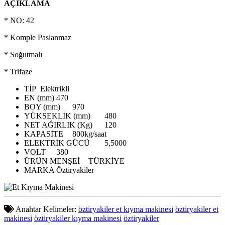
AÇIKLAMA
* NO: 42
* Komple Paslanmaz
* Soğutmalı
* Trifaze
TİP
Elektrikli
EN (mm)
470
BOY (mm)
970
YÜKSEKLİK (mm)
480
NET AĞIRLIK (Kg)
120
KAPASİTE
800kg/saat
ELEKTRİK GÜCÜ
5,5000
VOLT
380
ÜRÜN MENŞEİ
TÜRKİYE
MARKA
Öztiryakiler
Anahtar Kelimeler:
öztiryakiler et kıyma makinesi
öztiryakiler et
makinesi
öztiryakiler kıyma makinesi
öztiryakiler