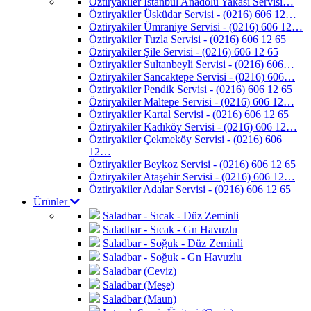
Öztiryakiler İstanbul Anadolu Yakası Servisi…
Öztiryakiler Üsküdar Servisi - (0216) 606 12…
Öztiryakiler Ümraniye Servisi - (0216) 606 12…
Öztiryakiler Tuzla Servisi - (0216) 606 12 65
Öztiryakiler Şile Servisi - (0216) 606 12 65
Öztiryakiler Sultanbeyli Servisi - (0216) 606…
Öztiryakiler Sancaktepe Servisi - (0216) 606…
Öztiryakiler Pendik Servisi - (0216) 606 12 65
Öztiryakiler Maltepe Servisi - (0216) 606 12…
Öztiryakiler Kartal Servisi - (0216) 606 12 65
Öztiryakiler Kadıköy Servisi - (0216) 606 12…
Öztiryakiler Çekmeköy Servisi - (0216) 606
12…
Öztiryakiler Beykoz Servisi - (0216) 606 12 65
Öztiryakiler Ataşehir Servisi - (0216) 606 12…
Öztiryakiler Adalar Servisi - (0216) 606 12 65
Ürünler
Saladbar - Sıcak - Düz Zeminli
Saladbar - Sıcak - Gn Havuzlu
Saladbar - Soğuk - Düz Zeminli
Saladbar - Soğuk - Gn Havuzlu
Saladbar (Ceviz)
Saladbar (Meşe)
Saladbar (Maun)