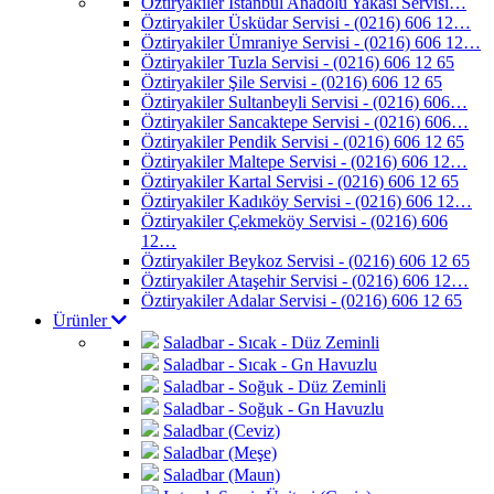
Öztiryakiler İstanbul Anadolu Yakası Servisi…
Öztiryakiler Üsküdar Servisi - (0216) 606 12…
Öztiryakiler Ümraniye Servisi - (0216) 606 12…
Öztiryakiler Tuzla Servisi - (0216) 606 12 65
Öztiryakiler Şile Servisi - (0216) 606 12 65
Öztiryakiler Sultanbeyli Servisi - (0216) 606…
Öztiryakiler Sancaktepe Servisi - (0216) 606…
Öztiryakiler Pendik Servisi - (0216) 606 12 65
Öztiryakiler Maltepe Servisi - (0216) 606 12…
Öztiryakiler Kartal Servisi - (0216) 606 12 65
Öztiryakiler Kadıköy Servisi - (0216) 606 12…
Öztiryakiler Çekmeköy Servisi - (0216) 606
12…
Öztiryakiler Beykoz Servisi - (0216) 606 12 65
Öztiryakiler Ataşehir Servisi - (0216) 606 12…
Öztiryakiler Adalar Servisi - (0216) 606 12 65
Ürünler
Saladbar - Sıcak - Düz Zeminli
Saladbar - Sıcak - Gn Havuzlu
Saladbar - Soğuk - Düz Zeminli
Saladbar - Soğuk - Gn Havuzlu
Saladbar (Ceviz)
Saladbar (Meşe)
Saladbar (Maun)