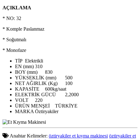
AÇIKLAMA
* NO: 32
* Komple Paslanmaz
* Soğutmalı
* Monofaze
TİP
Elektrikli
EN (mm)
310
BOY (mm)
830
YÜKSEKLİK (mm)
500
NET AĞIRLIK (Kg)
100
KAPASİTE
600kg/saat
ELEKTRİK GÜCÜ
2,2000
VOLT
220
ÜRÜN MENŞEİ
TÜRKİYE
MARKA
Öztiryakiler
Anahtar Kelimeler:
öztiryakiler et kıyma makinesi
öztiryakiler et