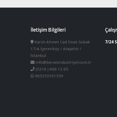
İletişim Bilgileri
Çalış
Karslı Ahmet Cad Sivas Sokak
7/24 S
17/A İçerenköy / Ataşehir /
İstanbul
info@beratendustriyel.com.tr
(0216 ) 606 12 65
905353351559