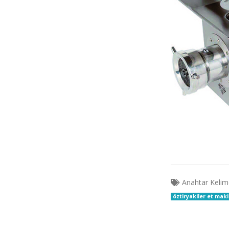
Anahtar Kelim
öztiryakiler et mak