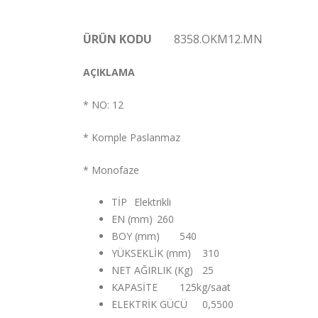
ÜRÜN KODU
8358.OKM12.MN
AÇIKLAMA
* NO: 12
* Komple Paslanmaz
* Monofaze
TİP
Elektrikli
EN (mm)
260
BOY (mm)
540
YÜKSEKLİK (mm)
310
NET AĞIRLIK (Kg)
25
KAPASİTE
125kg/saat
ELEKTRİK GÜCÜ
0,5500