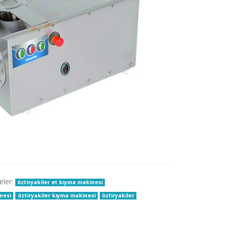
eler:
öztiryakiler et kıyma makinesi
inesi
öztiryakiler kıyma makinesi
öztiryakiler