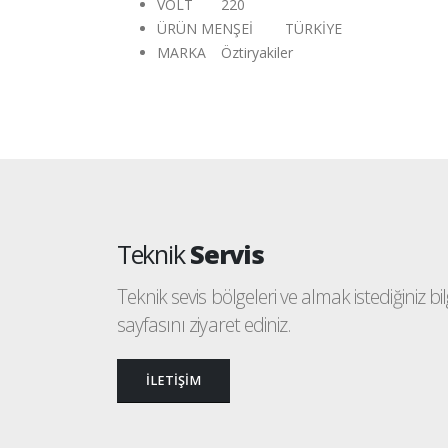
VOLT
220
ÜRÜN MENŞEİ
TÜRKİYE
MARKA
Öztiryakiler
Teknik
Servis
Teknik sevis bölgeleri ve almak istediğiniz bilgi
sayfasını ziyaret ediniz.
İLETİŞİM