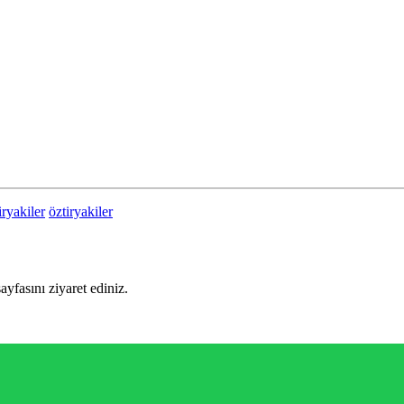
iryakiler
öztiryakiler
sayfasını ziyaret ediniz.