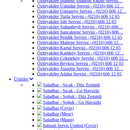
Öztiryakiler İstanbul Anadolu Yakası Servisi…
Öztiryakiler Üsküdar Servisi - (0216) 606 12…
Öztiryakiler Ümraniye Servisi - (0216) 606 12…
Öztiryakiler Tuzla Servisi - (0216) 606 12 65
Öztiryakiler Şile Servisi - (0216) 606 12 65
Öztiryakiler Sultanbeyli Servisi - (0216) 606…
Öztiryakiler Sancaktepe Servisi - (0216) 606…
Öztiryakiler Pendik Servisi - (0216) 606 12 65
Öztiryakiler Maltepe Servisi - (0216) 606 12…
Öztiryakiler Kartal Servisi - (0216) 606 12 65
Öztiryakiler Kadıköy Servisi - (0216) 606 12…
Öztiryakiler Çekmeköy Servisi - (0216) 606 12…
Öztiryakiler Beykoz Servisi - (0216) 606 12 65
Öztiryakiler Ataşehir Servisi - (0216) 606 12…
Öztiryakiler Adalar Servisi - (0216) 606 12 65
Ürünler
Saladbar - Sıcak - Düz Zeminli
Saladbar - Sıcak - Gn Havuzlu
Saladbar - Soğuk - Düz Zeminli
Saladbar - Soğuk - Gn Havuzlu
Saladbar (Ceviz)
Saladbar (Meşe)
Saladbar (Maun)
Isıtmalı Servis Ünitesi (Ceviz)