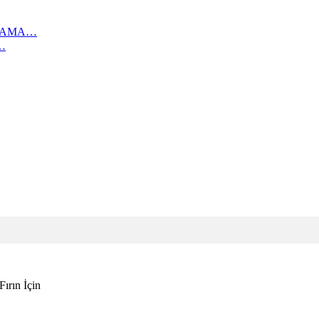
IKAMA…
…
ırın İçin