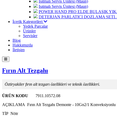
Isıtmalı Servis Ünitesi (Maun)
Isıtmalı Servis Ünitesi (Maun)
POWER HAND PRO ELDE BULAŞIK Y
DETERJAN PARLATICI DOZLAMA SETI
İçerik Kategorileri
Yedek Parçalar
Ürünler
Servisler
Blog
Hakkımızda
İletişim
Fırın Alt Tezgahı
Öztiryakiler fırın alt tezgarı özellikleri ve teknik özellikleri.
ÜRÜN KODU
7911.10572.08
AÇIKLAMA
Fırın Alt Tezgahı Demonte - 10Gn2/1 Konveksiyonlu F
TİP
Nötr