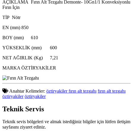
AÇIKLAMA
Fırın Alt Tezgahı Demonte- 10Gn1/1 Konveksiyonlu
Fırın İçin
TİP
Nötr
EN (mm)
850
BOY (mm)
610
YÜKSEKLİK (mm)
600
NET AĞIRLIK (Kg)
7,21
MARKA
ÖZTİRYAKİLER
Anahtar Kelimeler:
öztiryakiler fırın alt tezgahı
fırın alt tezgahı
öztiryakiler
öztiryakiler
Teknik
Servis
Teknik sevis bölgeleri ve almak istediğiniz bilgiler için lütfen iletişim
sayfasını ziyaret ediniz.