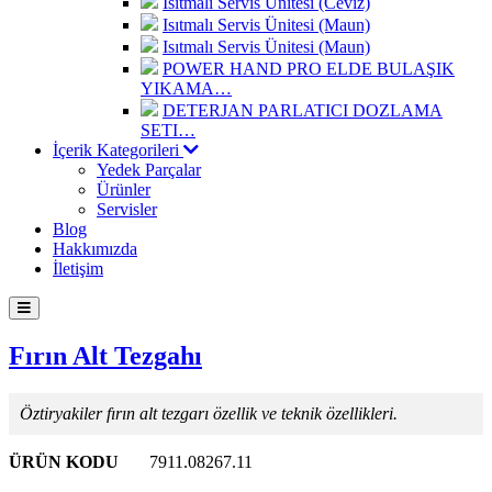
Isıtmalı Servis Ünitesi (Ceviz)
Isıtmalı Servis Ünitesi (Maun)
Isıtmalı Servis Ünitesi (Maun)
POWER HAND PRO ELDE BULAŞIK
YIKAMA…
DETERJAN PARLATICI DOZLAMA
SETI…
İçerik Kategorileri
Yedek Parçalar
Ürünler
Servisler
Blog
Hakkımızda
İletişim
Fırın Alt Tezgahı
Öztiryakiler fırın alt tezgarı özellik ve teknik özellikleri.
ÜRÜN KODU
7911.08267.11