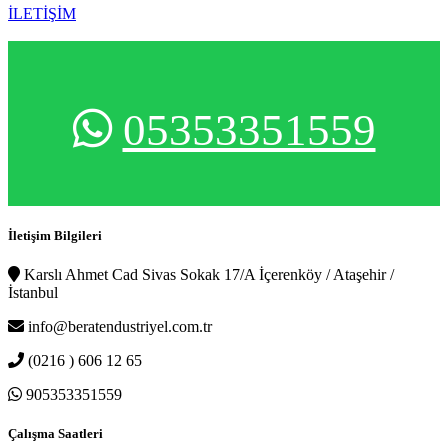
İLETİŞİM
05353351559
İletişim Bilgileri
Karslı Ahmet Cad Sivas Sokak 17/A İçerenköy / Ataşehir /
İstanbul
info@beratendustriyel.com.tr
(0216 ) 606 12 65
905353351559
Çalışma Saatleri