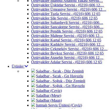
Öztiryakiler İstanbul Anadolu Yakası Servisi…
Öztiryakiler Üsküdar Servisi - (0216) 606 12…
Öztiryakiler Ümraniye Servisi - (0216) 606 12…
Öztiryakiler Tuzla Servisi - (0216) 606 12 65
Öztiryakiler Şile Servisi - (0216) 606 12 65
Öztiryakiler Sultanbeyli Servisi - (0216) 606…
Öztiryakiler Sancaktepe Servisi - (0216) 606…
Öztiryakiler Pendik Servisi - (0216) 606 12 65
Öztiryakiler Maltepe Servisi - (0216) 606 12…
Öztiryakiler Kartal Servisi - (0216) 606 12 65
Öztiryakiler Kadıköy Servisi - (0216) 606 12…
Öztiryakiler Çekmeköy Servisi - (0216) 606 12…
Öztiryakiler Beykoz Servisi - (0216) 606 12 65
Öztiryakiler Ataşehir Servisi - (0216) 606 12…
Öztiryakiler Adalar Servisi - (0216) 606 12 65
Ürünler
Saladbar - Sıcak - Düz Zeminli
Saladbar - Sıcak - Gn Havuzlu
Saladbar - Soğuk - Düz Zeminli
Saladbar - Soğuk - Gn Havuzlu
Saladbar (Ceviz)
Saladbar (Meşe)
Saladbar (Maun)
Isıtmalı Servis Ünitesi (Ceviz)