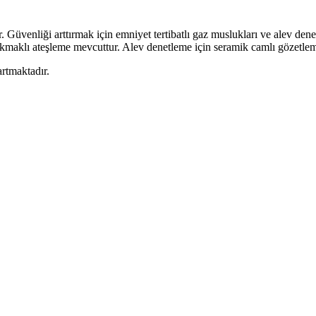
üvenliği arttırmak için emniyet tertibatlı gaz muslukları ve alev denetl
 çakmaklı ateşleme mevcuttur. Alev denetleme için seramik camlı gözetl
artmaktadır.