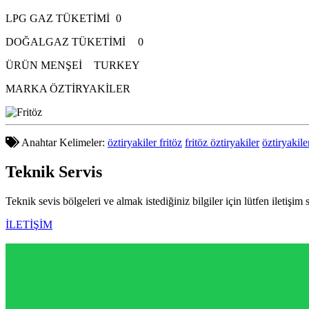
LPG GAZ TÜKETİMİ
0
DOĞALGAZ TÜKETİMİ
0
ÜRÜN MENŞEİ
TURKEY
MARKA
ÖZTİRYAKİLER
Anahtar Kelimeler:
öztiryakiler fritöz
fritöz öztiryakiler
öztiryakile
Teknik
Servis
Teknik sevis bölgeleri ve almak istediğiniz bilgiler için lütfen iletişim 
İLETİŞİM