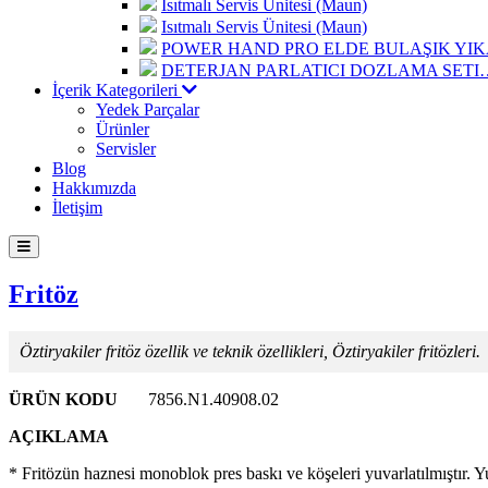
Isıtmalı Servis Ünitesi (Maun)
Isıtmalı Servis Ünitesi (Maun)
POWER HAND PRO ELDE BULAŞIK Y
DETERJAN PARLATICI DOZLAMA SETI
İçerik Kategorileri
Yedek Parçalar
Ürünler
Servisler
Blog
Hakkımızda
İletişim
Fritöz
Öztiryakiler fritöz özellik ve teknik özellikleri, Öztiryakiler fritözleri.
ÜRÜN KODU
7856.N1.40908.02
AÇIKLAMA
* Fritözün haznesi monoblok pres baskı ve köşeleri yuvarlatılmıştır. Y