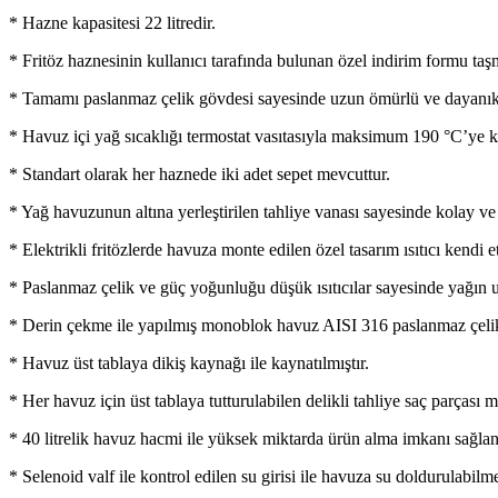
* Hazne kapasitesi 22 litredir.
* Fritöz haznesinin kullanıcı tarafında bulunan özel indirim formu taş
* Tamamı paslanmaz çelik gövdesi sayesinde uzun ömürlü ve dayanıkl
* Havuz içi yağ sıcaklığı termostat vasıtasıyla maksimum 190 °C’ye kad
* Standart olarak her haznede iki adet sepet mevcuttur.
* Yağ havuzunun altına yerleştirilen tahliye vanası sayesinde kolay ve
* Elektrikli fritözlerde havuza monte edilen özel tasarım ısıtıcı kend
* Paslanmaz çelik ve güç yoğunluğu düşük ısıtıcılar sayesinde yağın u
* Derin çekme ile yapılmış monoblok havuz AISI 316 paslanmaz çelikt
* Havuz üst tablaya dikiş kaynağı ile kaynatılmıştır.
* Her havuz için üst tablaya tutturulabilen delikli tahliye saç parçası 
* 40 litrelik havuz hacmi ile yüksek miktarda ürün alma imkanı sağlan
* Selenoid valf ile kontrol edilen su girisi ile havuza su doldurulabilme