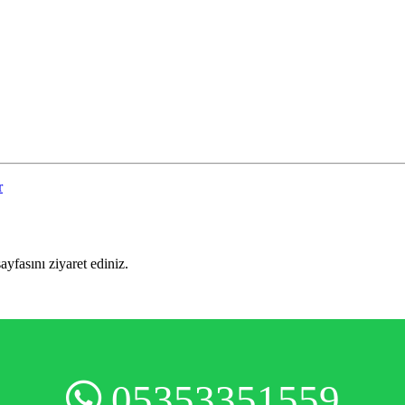
r
sayfasını ziyaret ediniz.
05353351559