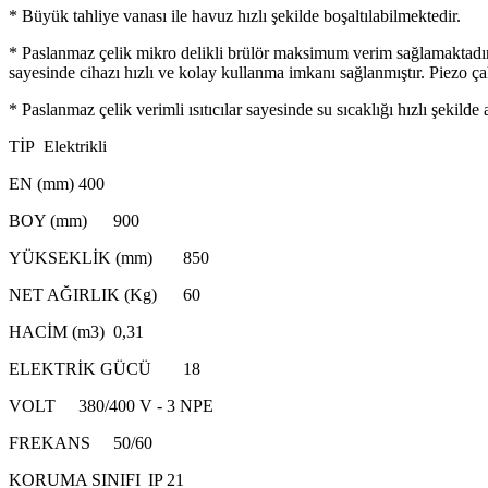
* Büyük tahliye vanası ile havuz hızlı şekilde boşaltılabilmektedir.
* Paslanmaz çelik mikro delikli brülör maksimum verim sağlamaktadır. G
sayesinde cihazı hızlı ve kolay kullanma imkanı sağlanmıştır. Piezo
* Paslanmaz çelik verimli ısıtıcılar sayesinde su sıcaklığı hızlı şekilde 
TİP
Elektrikli
EN (mm)
400
BOY (mm)
900
YÜKSEKLİK (mm)
850
NET AĞIRLIK (Kg)
60
HACİM (m3)
0,31
ELEKTRİK GÜCÜ
18
VOLT
380/400 V - 3 NPE
FREKANS
50/60
KORUMA SINIFI
IP 21