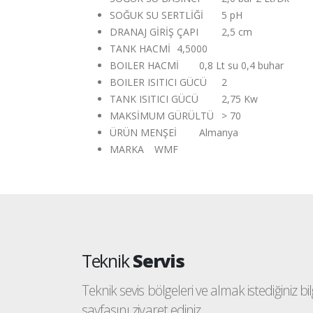
SOĞUK SU SERTLİĞİ
5 pH
DRANAJ GİRİŞ ÇAPI
2,5 cm
TANK HACMİ
4,5000
BOILER HACMİ
0,8 Lt su 0,4 buhar
BOILER ISITICI GÜCÜ
2
TANK ISITICI GÜCÜ
2,75 Kw
MAKSİMUM GÜRÜLTÜ
> 70
ÜRÜN MENŞEİ
Almanya
MARKA
WMF
Teknik
Servis
Teknik sevis bölgeleri ve almak istediğiniz bilgi
sayfasını ziyaret ediniz.