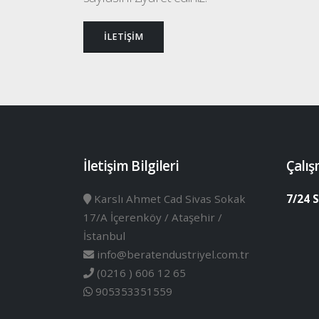
İLETİŞİM
İletişim Bilgileri
Çalış
Karslı Ahmet Cad Sivas Sokak
7/24 S
17/A İçerenköy / Ataşehir /
İstanbul
info@beratendustriyel.com.tr
(0216 ) 606 12 65
905353351559