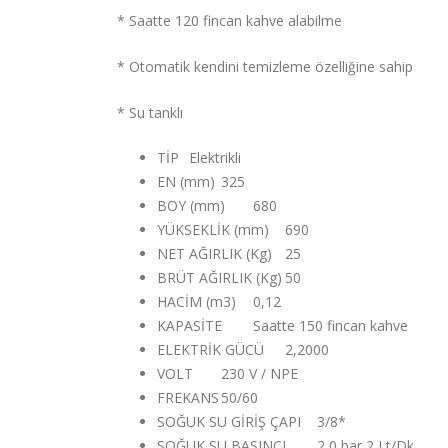
* Saatte 120 fincan kahve alabilme
* Otomatik kendini temizleme özelliğine sahip
* Su tanklı
TİP
Elektrikli
EN (mm)
325
BOY (mm)
680
YÜKSEKLİK (mm)
690
NET AĞIRLIK (Kg)
25
BRÜT AĞIRLIK (Kg)
50
HACİM (m3)
0,12
KAPASİTE
Saatte 150 fincan kahve
ELEKTRİK GÜCÜ
2,2000
VOLT
230 V / NPE
FREKANS
50/60
SOĞUK SU GİRİŞ ÇAPI
3/8*
SOĞUK SU BASINCI
2,0 bar 2 Lt/Dk