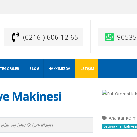
(0216 ) 606 12 65
9053
ATEGORILERI
BLOG
HAKKIMIZDA
İLETIŞIM
ve Makinesi
Anahtar Kelim
lik ve teknik özellikleri.
öztiryakiler kahve 