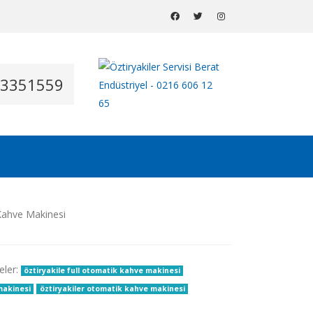
53351559
eler:
öztiryakile full otomatik kahve makinesi
makinesi
öztiryakiler otomatik kahve makinesi