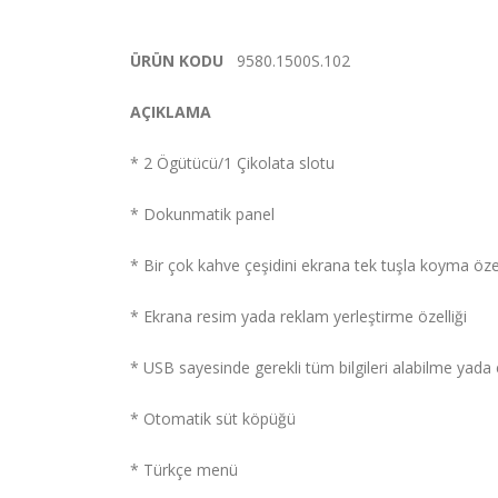
ÜRÜN KODU
9580.1500S.102
AÇIKLAMA
* 2 Ögütücü/1 Çikolata slotu
* Dokunmatik panel
* Bir çok kahve çeşidini ekrana tek tuşla koyma özel
* Ekrana resim yada reklam yerleştirme özelliği
* USB sayesinde gerekli tüm bilgileri alabilme ya
* Otomatik süt köpüğü
* Türkçe menü