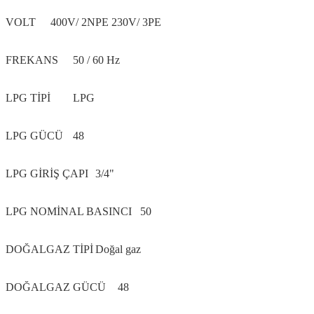
VOLT
400V/ 2NPE 230V/ 3PE
FREKANS
50 / 60 Hz
LPG TİPİ
LPG
LPG GÜCÜ
48
LPG GİRİŞ ÇAPI
3/4"
LPG NOMİNAL BASINCI
50
DOĞALGAZ TİPİ
Doğal gaz
DOĞALGAZ GÜCÜ
48