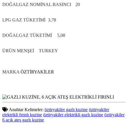
DOĞALGAZ NOMİNAL BASINCI
20
LPG GAZ TÜKETİMİ
3,78
DOĞALGAZ TÜKETİMİ
5,08
ÜRÜN MENŞEİ
TURKEY
MARKA
ÖZTİRYAKİLER
Anahtar Kelimeler:
öztiryakiler gazlı kuzine
öztiryakiler
elektrikli fırınlı kuzine
öztiryakiler elektrikli gazlı kuzine
öztiryakiler
6 açık ateş gazlı kuzine