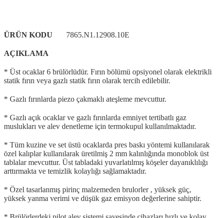
ÜRÜN KODU
7865.N1.12908.10E
AÇIKLAMA
* Üst ocaklar 6 brülörlüdür. Fırın bölümü opsiyonel olarak elektrikli
statik fırın veya gazlı statik fırın olarak tercih edilebilir.
* Gazlı fırınlarda piezo çakmaklı ateşleme mevcuttur.
* Gazlı açık ocaklar ve gazlı fırınlarda emniyet tertibatlı gaz
muslukları ve alev denetleme için termokupul kullanılmaktadır.
* Tüm kuzine ve set üstü ocaklarda pres baskı yöntemi kullanılarak
özel kalıplar kullanılarak üretilmiş 2 mm kalınlığında monoblok üst
tablalar mevcuttur. Üst tabladaki yuvarlatılmış köşeler dayanıklılığı
arttırmakta ve temizlik kolaylığı sağlamaktadır.
* Özel tasarlanmış pirinç malzemeden brulorler , yüksek güç,
yüksek yanma verimi ve düşük gaz emisyon değerlerine sahiptir.
* Brülörlerdeki pilot alev sistemi sayesinde cihazları hızlı ve kolay