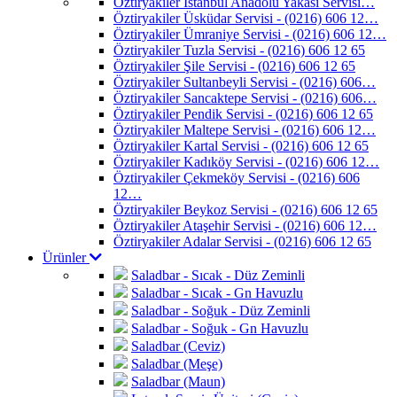
Öztiryakiler İstanbul Anadolu Yakası Servisi…
Öztiryakiler Üsküdar Servisi - (0216) 606 12…
Öztiryakiler Ümraniye Servisi - (0216) 606 12…
Öztiryakiler Tuzla Servisi - (0216) 606 12 65
Öztiryakiler Şile Servisi - (0216) 606 12 65
Öztiryakiler Sultanbeyli Servisi - (0216) 606…
Öztiryakiler Sancaktepe Servisi - (0216) 606…
Öztiryakiler Pendik Servisi - (0216) 606 12 65
Öztiryakiler Maltepe Servisi - (0216) 606 12…
Öztiryakiler Kartal Servisi - (0216) 606 12 65
Öztiryakiler Kadıköy Servisi - (0216) 606 12…
Öztiryakiler Çekmeköy Servisi - (0216) 606
12…
Öztiryakiler Beykoz Servisi - (0216) 606 12 65
Öztiryakiler Ataşehir Servisi - (0216) 606 12…
Öztiryakiler Adalar Servisi - (0216) 606 12 65
Ürünler
Saladbar - Sıcak - Düz Zeminli
Saladbar - Sıcak - Gn Havuzlu
Saladbar - Soğuk - Düz Zeminli
Saladbar - Soğuk - Gn Havuzlu
Saladbar (Ceviz)
Saladbar (Meşe)
Saladbar (Maun)