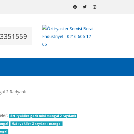
53351559
eler:
öztiryakiler gazlı mini mangal 2 raydanlı
angal
öztiryakiler 2 raydanlı mangal
angal