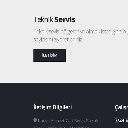
Teknik
Servis
Teknik sevis bölgeleri ve almak istediğiniz bilgi
sayfasını ziyaret ediniz.
İLETİŞİM
İletişim Bilgileri
Çalış
Karslı Ahmet Cad Sivas Sokak
7/24 S
17/A İçerenköy / Ataşehir /