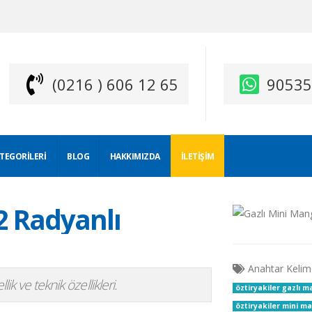
(0216 ) 606 12 65
9053
ATEGORILERI
BLOG
HAKKIMIZDA
İLETIŞIM
2 Radyanlı
Anahtar Kelim
ik ve teknik özellikleri.
öztiryakiler gazlı m
öztiryakiler mini m