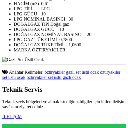
HACİM (m3)
0,61
LPG TİPİ
LPG
LPG GÜCÜ
10
LPG NOMİNAL BASINCI
30
DOĞALGAZ TİPİ
Doğal gaz
DOĞALGAZ GÜCÜ
10
DOĞALGAZ NOMİNAL BASINCI
20
LPG GAZ TÜKETİMİ
0,7800
DOĞALGAZ TÜKETİMİ
1,0600
MARKA
ÖZTİRYAKİLER
Anahtar Kelimeler:
öztiryakiler gazlı set üstü ocak
öztiryakiler
set üstü ocak
öztiryakiler set üstü gazlı ocak
Teknik
Servis
Teknik sevis bölgeleri ve almak istediğiniz bilgiler için lütfen iletişim
sayfasını ziyaret ediniz.
İLETİŞİM