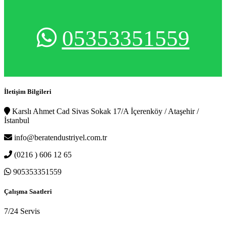
05353351559
İletişim Bilgileri
Karslı Ahmet Cad Sivas Sokak 17/A İçerenköy / Ataşehir /
İstanbul
info@beratendustriyel.com.tr
(0216 ) 606 12 65
905353351559
Çalışma Saatleri
7/24 Servis