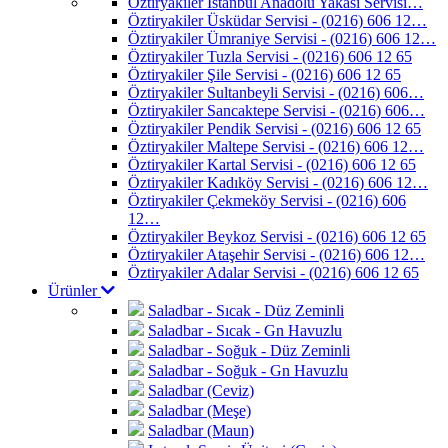
Öztiryakiler İstanbul Anadolu Yakası Servisi…
Öztiryakiler Üsküdar Servisi - (0216) 606 12…
Öztiryakiler Ümraniye Servisi - (0216) 606 12…
Öztiryakiler Tuzla Servisi - (0216) 606 12 65
Öztiryakiler Şile Servisi - (0216) 606 12 65
Öztiryakiler Sultanbeyli Servisi - (0216) 606…
Öztiryakiler Sancaktepe Servisi - (0216) 606…
Öztiryakiler Pendik Servisi - (0216) 606 12 65
Öztiryakiler Maltepe Servisi - (0216) 606 12…
Öztiryakiler Kartal Servisi - (0216) 606 12 65
Öztiryakiler Kadıköy Servisi - (0216) 606 12…
Öztiryakiler Çekmeköy Servisi - (0216) 606
12…
Öztiryakiler Beykoz Servisi - (0216) 606 12 65
Öztiryakiler Ataşehir Servisi - (0216) 606 12…
Öztiryakiler Adalar Servisi - (0216) 606 12 65
Ürünler
Saladbar - Sıcak - Düz Zeminli
Saladbar - Sıcak - Gn Havuzlu
Saladbar - Soğuk - Düz Zeminli
Saladbar - Soğuk - Gn Havuzlu
Saladbar (Ceviz)
Saladbar (Meşe)
Saladbar (Maun)