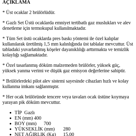
AÇIKLAMA
* Üst ocaklar 2 brülörlüdür.
* Gazlı Set Üstü ocaklarda emniyet tertibatlı gaz muslukları ve alev
denetleme için termokupul kullanılmaktadır.
* Tüm Set üstü ocaklarda pres baskı yöntemi ile özel kalıplar
kullanılarak üretilmiş 1,5 mm kalınlığında üst tablalar mevcuttur. Üst
tabladaki yuvarlatılmış köşeler dayanıklılığı arttırmakta ve temizlik
kolaylığı sağlamaktadır.
* Özel tasarlanmış döküm malzemeden brülörler, yüksek güç,
yüksek yanma verimi ve düşük gaz emisyon değerlerine sahiptir.
* Brülörlerdeki pilot alev sistemi sayesinde cihazları hızlı ve kolay
kullanma imkanı sağlanmıştır.
* Her ocak brülöründe tencere veya tavaları ocak üstüne koymaya
yarayan pik döküm mevcuttur.
TİP
Gazlı
EN (mm)
400
BOY (mm)
700
YÜKSEKLİK (mm)
280
NET AĞIRLIK (Kg)
15,00