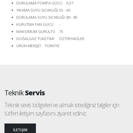
DURULAMA POMPA GÜCÜ
0,37
YIKAMA SUYU SICAKLIĞI
55 - 60
DURULAMA SUYU SICAKLIĞI
80 - 85
KURUTMA FAN GÜCÜ
-
MAKSİMUM GÜRÜLTÜ
75
DOĞALGAZ TÜKETİMİ
ÖZTİRYAKİLER
ÜRÜN MENŞEİ
TÜRKİYE
Teknik
Servis
Teknik sevis bölgeleri ve almak istediğiniz bilgiler için
lütfen iletişim sayfasını ziyaret ediniz.
İLETİŞİM