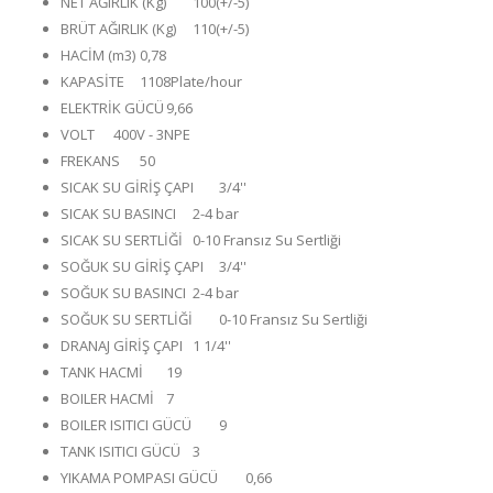
NET AĞIRLIK (Kg)
100(+/-5)
BRÜT AĞIRLIK (Kg)
110(+/-5)
HACİM (m3)
0,78
KAPASİTE
1108Plate/hour
ELEKTRİK GÜCÜ
9,66
VOLT
400V - 3NPE
FREKANS
50
SICAK SU GİRİŞ ÇAPI
3/4''
SICAK SU BASINCI
2-4 bar
SICAK SU SERTLİĞİ
0-10 Fransız Su Sertliği
SOĞUK SU GİRİŞ ÇAPI
3/4''
SOĞUK SU BASINCI
2-4 bar
SOĞUK SU SERTLİĞİ
0-10 Fransız Su Sertliği
DRANAJ GİRİŞ ÇAPI
1 1/4''
TANK HACMİ
19
BOILER HACMİ
7
BOILER ISITICI GÜCÜ
9
TANK ISITICI GÜCÜ
3
YIKAMA POMPASI GÜCÜ
0,66