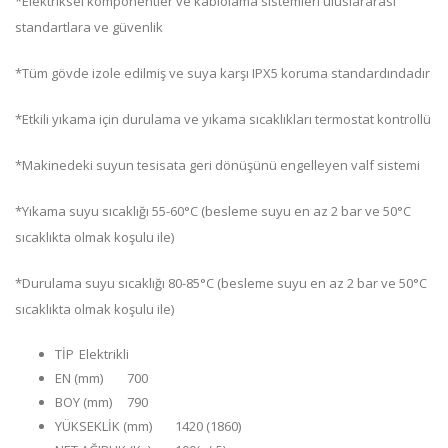
*Elektriksel komponentler ve kablolama sistemleri uluslararası
standartlara ve güvenlik
*Tüm gövde izole edilmiş ve suya karşı IPX5 koruma standardındadır
*Etkili yıkama için durulama ve yıkama sıcaklıkları termostat kontrollü
*Makinedeki suyun tesisata geri dönüşünü engelleyen valf sistemi
*Yıkama suyu sıcaklığı 55-60°C (besleme suyu en az 2 bar ve 50°C
sıcaklıkta olmak koşulu ile)
*Durulama suyu sıcaklığı 80-85°C (besleme suyu en az 2 bar ve 50°C
sıcaklıkta olmak koşulu ile)
TİP
Elektrikli
EN (mm)
700
BOY (mm)
790
YÜKSEKLİK (mm)
1420 (1860)