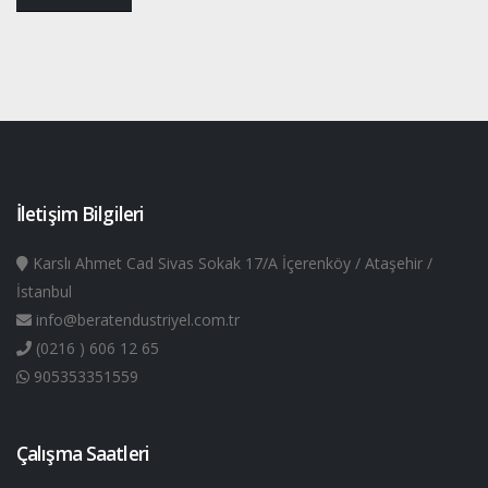
İletişim Bilgileri
Karslı Ahmet Cad Sivas Sokak 17/A İçerenköy / Ataşehir /
İstanbul
info@beratendustriyel.com.tr
(0216 ) 606 12 65
905353351559
Çalışma Saatleri