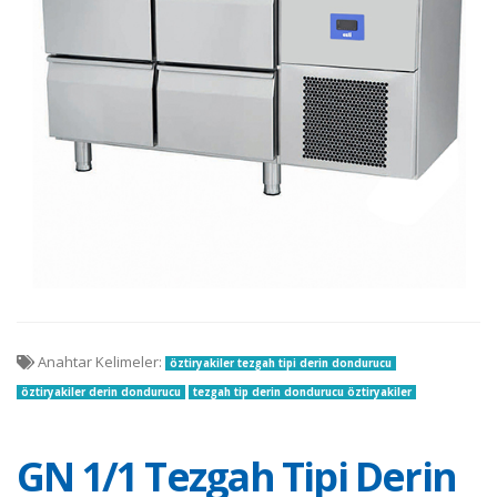
Anahtar Kelimeler:
öztiryakiler tezgah tipi derin dondurucu
öztiryakiler derin dondurucu
tezgah tip derin dondurucu öztiryakiler
GN 1/1 Tezgah Tipi Derin