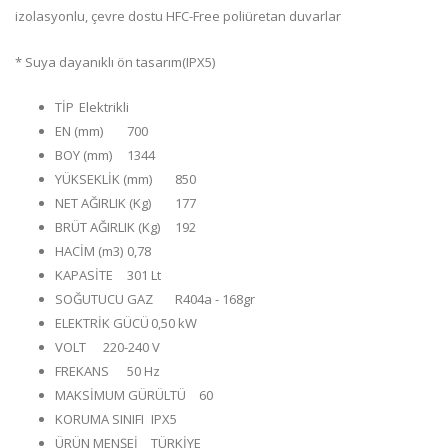
izolasyonlu, çevre dostu HFC-Free poliüretan duvarlar
* Suya dayanıklı ön tasarım(IPX5)
TİP
Elektrikli
EN (mm)
700
BOY (mm)
1344
YÜKSEKLİK (mm)
850
NET AĞIRLIK (Kg)
177
BRÜT AĞIRLIK (Kg)
192
HACİM (m3)
0,78
KAPASİTE
301 Lt
SOĞUTUCU GAZ
R404a - 168gr
ELEKTRİK GÜCÜ
0,50 kW
VOLT
220-240 V
FREKANS
50 Hz
MAKSİMUM GÜRÜLTÜ
60
KORUMA SINIFI
IPX5
ÜRÜN MENŞEİ
TÜRKİYE