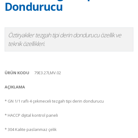
Dondurucu
Öztiryakiler tezgah tipi derin dondurucu özellik ve
teknik özellikleri.
ÜRÜN KODU
79E3.27LMV.02
AÇIKLAMA
* GN 1/1 raflı 4 çekmeceli tezgah tipi derin dondurucu
* HACCP dijital kontrol paneli
* 304 Kalite paslanmaz çelik