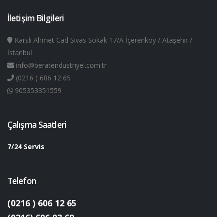
İletişim Bilgileri
Karslı Ahmet Cad Sivas Sokak 17/A İçerenköy / Ataşehir /
İstanbul
info@beratendustriyel.com.tr
(0216 ) 606 12 65
905353351559
Çalışma Saatleri
7/24 Servis
Telefon
(0216 ) 606 12 65