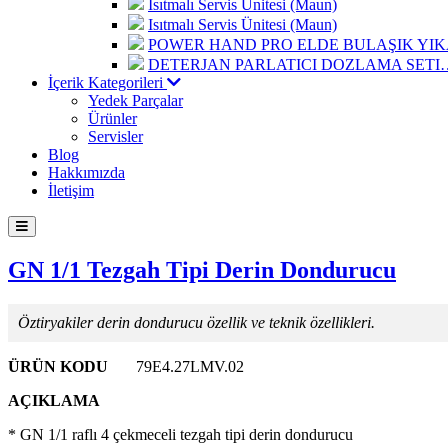
Isıtmalı Servis Ünitesi (Maun)
Isıtmalı Servis Ünitesi (Maun)
POWER HAND PRO ELDE BULAŞIK Y
DETERJAN PARLATICI DOZLAMA SETI
İçerik Kategorileri
Yedek Parçalar
Ürünler
Servisler
Blog
Hakkımızda
İletişim
GN 1/1 Tezgah Tipi Derin Dondurucu
Öztiryakiler derin dondurucu özellik ve teknik özellikleri.
ÜRÜN KODU
79E4.27LMV.02
AÇIKLAMA
* GN 1/1 raflı 4 çekmeceli tezgah tipi derin dondurucu