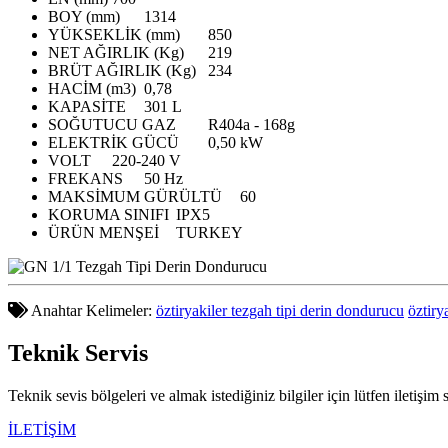
BOY (mm)
1314
YÜKSEKLİK (mm)
850
NET AĞIRLIK (Kg)
219
BRÜT AĞIRLIK (Kg)
234
HACİM (m3)
0,78
KAPASİTE
301 L
SOĞUTUCU GAZ
R404a - 168g
ELEKTRİK GÜCÜ
0,50 kW
VOLT
220-240 V
FREKANS
50 Hz
MAKSİMUM GÜRÜLTÜ
60
KORUMA SINIFI
IPX5
ÜRÜN MENŞEİ
TURKEY
Anahtar Kelimeler:
öztiryakiler tezgah tipi derin dondurucu
öztiry
Teknik
Servis
Teknik sevis bölgeleri ve almak istediğiniz bilgiler için lütfen iletişim 
İLETİŞİM