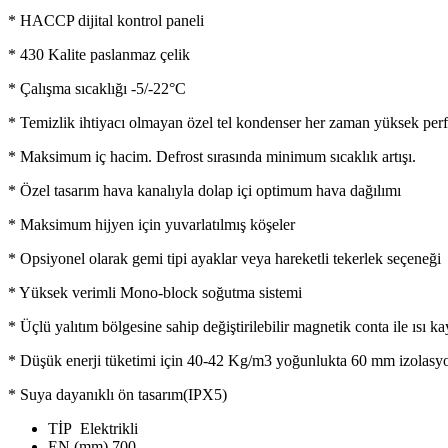
* HACCP dijital kontrol paneli
* 430 Kalite paslanmaz çelik
* Çalışma sıcaklığı -5/-22°C
* Temizlik ihtiyacı olmayan özel tel kondenser her zaman yüksek per
* Maksimum iç hacim. Defrost sırasında minimum sıcaklık artışı.
* Özel tasarım hava kanalıyla dolap içi optimum hava dağılımı
* Maksimum hijyen için yuvarlatılmış köşeler
* Opsiyonel olarak gemi tipi ayaklar veya hareketli tekerlek seçeneği
* Yüksek verimli Mono-block soğutma sistemi
* Üçlü yalıtım bölgesine sahip değiştirilebilir magnetik conta ile ısı ka
* Düşük enerji tüketimi için 40-42 Kg/m3 yoğunlukta 60 mm izolasyo
* Suya dayanıklı ön tasarım(IPX5)
TİP
Elektrikli
EN (mm)
700