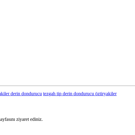
akiler derin dondurucu
tezgah tip derin dondurucu öztiryakiler
sayfasını ziyaret ediniz.