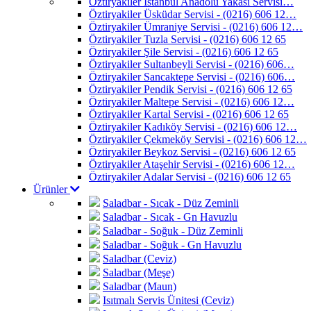
Öztiryakiler İstanbul Anadolu Yakası Servisi…
Öztiryakiler Üsküdar Servisi - (0216) 606 12…
Öztiryakiler Ümraniye Servisi - (0216) 606 12…
Öztiryakiler Tuzla Servisi - (0216) 606 12 65
Öztiryakiler Şile Servisi - (0216) 606 12 65
Öztiryakiler Sultanbeyli Servisi - (0216) 606…
Öztiryakiler Sancaktepe Servisi - (0216) 606…
Öztiryakiler Pendik Servisi - (0216) 606 12 65
Öztiryakiler Maltepe Servisi - (0216) 606 12…
Öztiryakiler Kartal Servisi - (0216) 606 12 65
Öztiryakiler Kadıköy Servisi - (0216) 606 12…
Öztiryakiler Çekmeköy Servisi - (0216) 606 12…
Öztiryakiler Beykoz Servisi - (0216) 606 12 65
Öztiryakiler Ataşehir Servisi - (0216) 606 12…
Öztiryakiler Adalar Servisi - (0216) 606 12 65
Ürünler
Saladbar - Sıcak - Düz Zeminli
Saladbar - Sıcak - Gn Havuzlu
Saladbar - Soğuk - Düz Zeminli
Saladbar - Soğuk - Gn Havuzlu
Saladbar (Ceviz)
Saladbar (Meşe)
Saladbar (Maun)
Isıtmalı Servis Ünitesi (Ceviz)