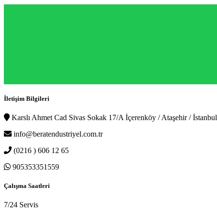
İletişim Bilgileri
Karslı Ahmet Cad Sivas Sokak 17/A İçerenköy / Ataşehir / İstanbul
info@beratendustriyel.com.tr
(0216 ) 606 12 65
905353351559
Çalışma Saatleri
7/24 Servis