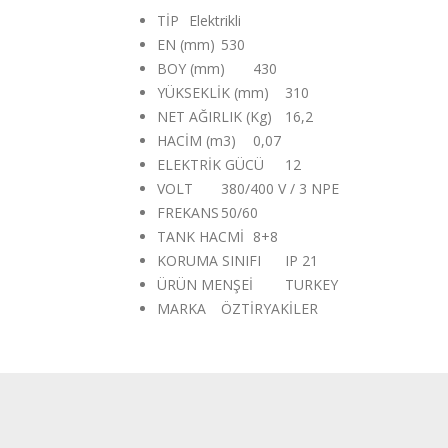
TİP
Elektrikli
EN (mm)
530
BOY (mm)
430
YÜKSEKLİK (mm)
310
NET AĞIRLIK (Kg)
16,2
HACİM (m3)
0,07
ELEKTRİK GÜCÜ
12
VOLT
380/400 V / 3 NPE
FREKANS
50/60
TANK HACMİ
8+8
KORUMA SINIFI
IP 21
ÜRÜN MENŞEİ
TURKEY
MARKA
ÖZTİRYAKİLER