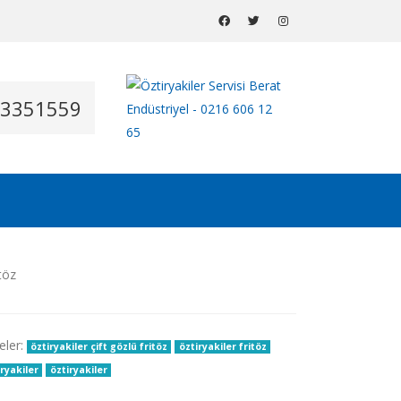
53351559
eler:
öztiryakiler çift gözlü fritöz
öztiryakiler fritöz
iryakiler
öztiryakiler