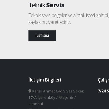
Teknik
Servis
Teknik sevis bölgeleri ve almak istediğiniz bilgi
sayfasını ziyaret ediniz.
İLETİŞİM
İletişim Bilgileri
Çalış
Karslı Ahmet Cad Sivas Sokak
7/24 S
17/A İçerenköy / Ataşehir /
İstanbul