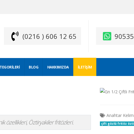
(0216 ) 606 12 65
9053
ATEGORILERI
BLOG
HAKKIMIZDA
İLETIŞIM
Anahtar Kelim
ik özellikleri, Öztiryakiler fritözleri.
çift gözlü fritöz özt