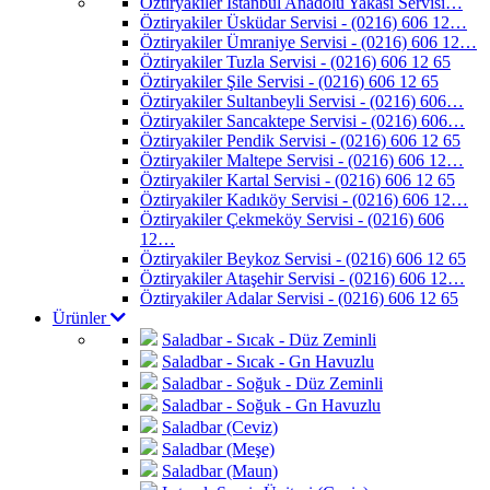
Öztiryakiler İstanbul Anadolu Yakası Servisi…
Öztiryakiler Üsküdar Servisi - (0216) 606 12…
Öztiryakiler Ümraniye Servisi - (0216) 606 12…
Öztiryakiler Tuzla Servisi - (0216) 606 12 65
Öztiryakiler Şile Servisi - (0216) 606 12 65
Öztiryakiler Sultanbeyli Servisi - (0216) 606…
Öztiryakiler Sancaktepe Servisi - (0216) 606…
Öztiryakiler Pendik Servisi - (0216) 606 12 65
Öztiryakiler Maltepe Servisi - (0216) 606 12…
Öztiryakiler Kartal Servisi - (0216) 606 12 65
Öztiryakiler Kadıköy Servisi - (0216) 606 12…
Öztiryakiler Çekmeköy Servisi - (0216) 606
12…
Öztiryakiler Beykoz Servisi - (0216) 606 12 65
Öztiryakiler Ataşehir Servisi - (0216) 606 12…
Öztiryakiler Adalar Servisi - (0216) 606 12 65
Ürünler
Saladbar - Sıcak - Düz Zeminli
Saladbar - Sıcak - Gn Havuzlu
Saladbar - Soğuk - Düz Zeminli
Saladbar - Soğuk - Gn Havuzlu
Saladbar (Ceviz)
Saladbar (Meşe)
Saladbar (Maun)