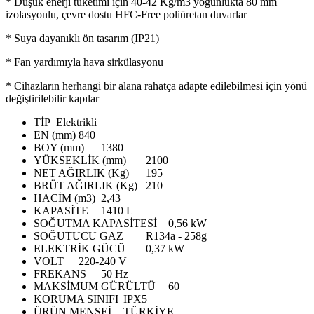
* Düşük enerji tüketimi için 40-42 Kg/m3 yoğunlukta 80 mm
izolasyonlu, çevre dostu HFC-Free poliüretan duvarlar
* Suya dayanıklı ön tasarım (IP21)
* Fan yardımıyla hava sirkülasyonu
* Cihazların herhangi bir alana rahatça adapte edilebilmesi için yönü
değiştirilebilir kapılar
TİP
Elektrikli
EN (mm)
840
BOY (mm)
1380
YÜKSEKLİK (mm)
2100
NET AĞIRLIK (Kg)
195
BRÜT AĞIRLIK (Kg)
210
HACİM (m3)
2,43
KAPASİTE
1410 L
SOĞUTMA KAPASİTESİ
0,56 kW
SOĞUTUCU GAZ
R134a - 258g
ELEKTRİK GÜCÜ
0,37 kW
VOLT
220-240 V
FREKANS
50 Hz
MAKSİMUM GÜRÜLTÜ
60
KORUMA SINIFI
IPX5
ÜRÜN MENŞEİ
TÜRKİYE