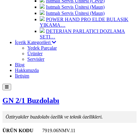
Isıtmalı Servis Ünitesi (Ceviz)
Isıtmalı Servis Ünitesi (Maun)
Isıtmalı Servis Ünitesi (Maun)
POWER HAND PRO ELDE BULAŞIK
YIKAMA…
DETERJAN PARLATICI DOZLAMA
SETI…
İçerik Kategorileri
Yedek Parçalar
Ürünler
Servisler
Blog
Hakkımızda
İletişim
GN 2/1 Buzdolabı
Öztiryakiler buzdolabı özellik ve teknik özellikleri.
ÜRÜN KODU
7919.06NMV.11