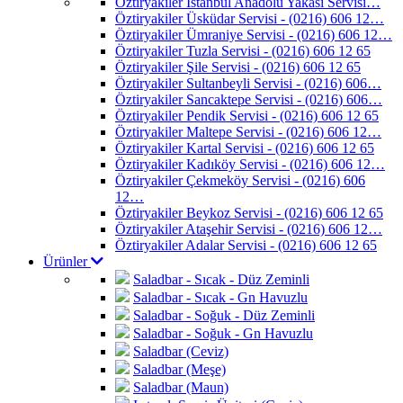
Öztiryakiler İstanbul Anadolu Yakası Servisi…
Öztiryakiler Üsküdar Servisi - (0216) 606 12…
Öztiryakiler Ümraniye Servisi - (0216) 606 12…
Öztiryakiler Tuzla Servisi - (0216) 606 12 65
Öztiryakiler Şile Servisi - (0216) 606 12 65
Öztiryakiler Sultanbeyli Servisi - (0216) 606…
Öztiryakiler Sancaktepe Servisi - (0216) 606…
Öztiryakiler Pendik Servisi - (0216) 606 12 65
Öztiryakiler Maltepe Servisi - (0216) 606 12…
Öztiryakiler Kartal Servisi - (0216) 606 12 65
Öztiryakiler Kadıköy Servisi - (0216) 606 12…
Öztiryakiler Çekmeköy Servisi - (0216) 606
12…
Öztiryakiler Beykoz Servisi - (0216) 606 12 65
Öztiryakiler Ataşehir Servisi - (0216) 606 12…
Öztiryakiler Adalar Servisi - (0216) 606 12 65
Ürünler
Saladbar - Sıcak - Düz Zeminli
Saladbar - Sıcak - Gn Havuzlu
Saladbar - Soğuk - Düz Zeminli
Saladbar - Soğuk - Gn Havuzlu
Saladbar (Ceviz)
Saladbar (Meşe)
Saladbar (Maun)