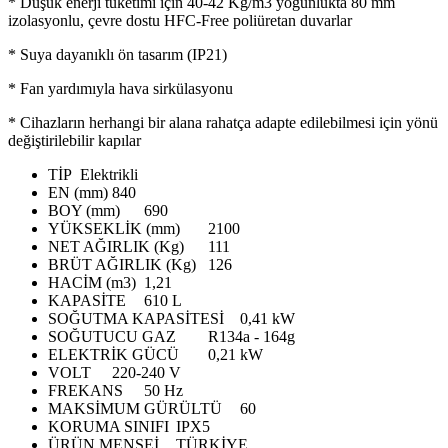
* Düşük enerji tüketimi için 40-42 Kg/m3 yoğunlukta 80 mm
izolasyonlu, çevre dostu HFC-Free poliüretan duvarlar
* Suya dayanıklı ön tasarım (IP21)
* Fan yardımıyla hava sirkülasyonu
* Cihazların herhangi bir alana rahatça adapte edilebilmesi için yönü
değiştirilebilir kapılar
TİP
Elektrikli
EN (mm)
840
BOY (mm)
690
YÜKSEKLİK (mm)
2100
NET AĞIRLIK (Kg)
111
BRÜT AĞIRLIK (Kg)
126
HACİM (m3)
1,21
KAPASİTE
610 L
SOĞUTMA KAPASİTESİ
0,41 kW
SOĞUTUCU GAZ
R134a - 164g
ELEKTRİK GÜCÜ
0,21 kW
VOLT
220-240 V
FREKANS
50 Hz
MAKSİMUM GÜRÜLTÜ
60
KORUMA SINIFI
IPX5
ÜRÜN MENŞEİ
TÜRKİYE