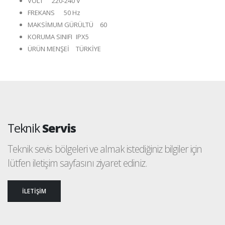
VOLT
220-240 V
FREKANS
50 Hz
MAKSİMUM GÜRÜLTÜ
60
KORUMA SINIFI
IPX5
ÜRÜN MENŞEİ
TÜRKİYE
Teknik
Servis
Teknik sevis bölgeleri ve almak istediğiniz bilgiler için
lütfen iletişim sayfasını ziyaret ediniz.
İLETİŞİM