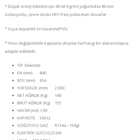
* Düşük enerji tüketimi için 40-42 Kg/m3 yoğunlukta 80 mm
izolasyonlu, çevre dostu HFC-Free poliüretan duvarlar
* Suya dayanıklı ön tasarım(IPX5)
* Yönü değiştirilebilir kapılarla cihazlar herhangi bir alana kolayca
adapte edilebilir.
TİP
Elektrikli
EN (mm)
840
BOY (mm)
654
YÜKSEKLİK (mm)
2.000
NET AĞIRLIK (Kg)
140
BRÜT AĞIRLIK (Kg)
155
HACİM (m3)
1,09
KAPASİTE
560 Lt
SOĞUTUCU GAZ
R134a - 154gr
ELEKTRİK GÜCÜ
0,23 kW