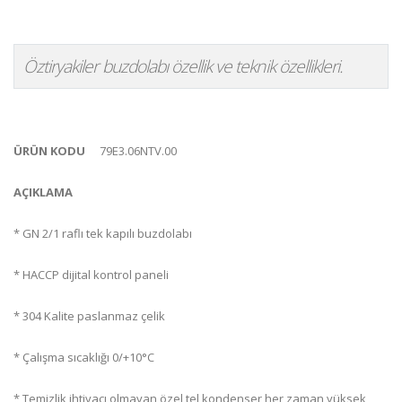
Öztiryakiler buzdolabı özellik ve teknik özellikleri.
ÜRÜN KODU
79E3.06NTV.00
AÇIKLAMA
* GN 2/1 raflı tek kapılı buzdolabı
* HACCP dijital kontrol paneli
* 304 Kalite paslanmaz çelik
* Çalışma sıcaklığı 0/+10°C
* Temizlik ihtiyacı olmayan özel tel kondenser her zaman yüksek