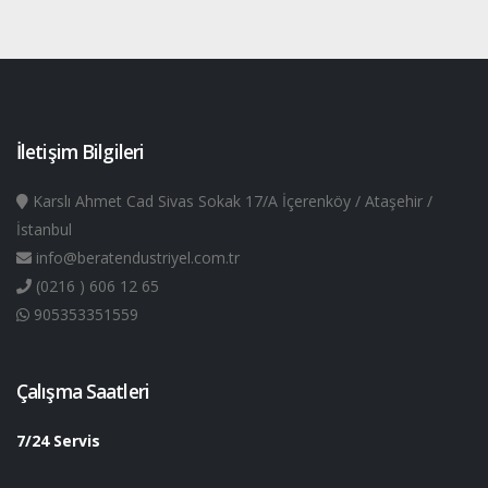
İletişim Bilgileri
Karslı Ahmet Cad Sivas Sokak 17/A İçerenköy / Ataşehir /
İstanbul
info@beratendustriyel.com.tr
(0216 ) 606 12 65
905353351559
Çalışma Saatleri
7/24 Servis