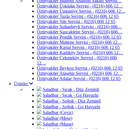
Öztiryakiler İstanbul Anadolu Yakası Servisi…
Öztiryakiler Üsküdar Servisi - (0216) 606 12…
Öztiryakiler Ümraniye Servisi - (0216) 606 12…
Öztiryakiler Tuzla Servisi - (0216) 606 12 65
Öztiryakiler Şile Servisi - (0216) 606 12 65
Öztiryakiler Sultanbeyli Servisi - (0216) 606…
Öztiryakiler Sancaktepe Servisi - (0216) 606…
Öztiryakiler Pendik Servisi - (0216) 606 12 65
Öztiryakiler Maltepe Servisi - (0216) 606 12…
Öztiryakiler Kartal Servisi - (0216) 606 12 65
Öztiryakiler Kadıköy Servisi - (0216) 606 12…
Öztiryakiler Çekmeköy Servisi - (0216) 606
12…
Öztiryakiler Beykoz Servisi - (0216) 606 12 65
Öztiryakiler Ataşehir Servisi - (0216) 606 12…
Öztiryakiler Adalar Servisi - (0216) 606 12 65
Ürünler
Saladbar - Sıcak - Düz Zeminli
Saladbar - Sıcak - Gn Havuzlu
Saladbar - Soğuk - Düz Zeminli
Saladbar - Soğuk - Gn Havuzlu
Saladbar (Ceviz)
Saladbar (Meşe)
Saladbar (Maun)