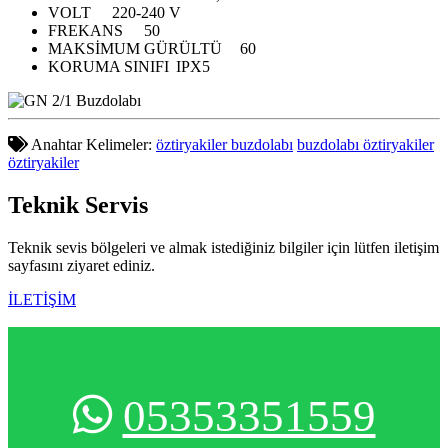
VOLT
220-240 V
FREKANS
50
MAKSİMUM GÜRÜLTÜ
60
KORUMA SINIFI
IPX5
Anahtar Kelimeler:
öztiryakiler buzdolabı
buzdolabı öztiryakiler
öztiryakiler
Teknik
Servis
Teknik sevis bölgeleri ve almak istediğiniz bilgiler için lütfen iletişim
sayfasını ziyaret ediniz.
İLETİŞİM
05353351559