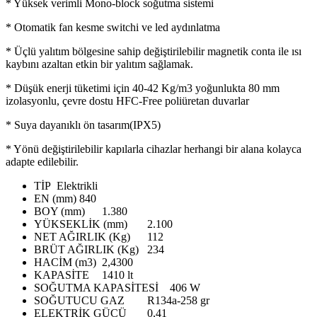
* Yüksek verimli Mono-block soğutma sistemi
* Otomatik fan kesme switchi ve led aydınlatma
* Üçlü yalıtım bölgesine sahip değiştirilebilir magnetik conta ile ısı
kaybını azaltan etkin bir yalıtım sağlamak.
* Düşük enerji tüketimi için 40-42 Kg/m3 yoğunlukta 80 mm
izolasyonlu, çevre dostu HFC-Free poliüretan duvarlar
* Suya dayanıklı ön tasarım(IPX5)
* Yönü değiştirilebilir kapılarla cihazlar herhangi bir alana kolayca
adapte edilebilir.
TİP
Elektrikli
EN (mm)
840
BOY (mm)
1.380
YÜKSEKLİK (mm)
2.100
NET AĞIRLIK (Kg)
112
BRÜT AĞIRLIK (Kg)
234
HACİM (m3)
2,4300
KAPASİTE
1410 lt
SOĞUTMA KAPASİTESİ
406 W
SOĞUTUCU GAZ
R134a-258 gr
ELEKTRİK GÜCÜ
0,41