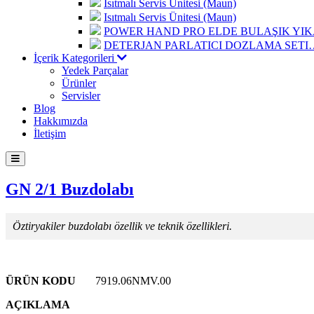
Isıtmalı Servis Ünitesi (Maun)
Isıtmalı Servis Ünitesi (Maun)
POWER HAND PRO ELDE BULAŞIK Y
DETERJAN PARLATICI DOZLAMA SETI
İçerik Kategorileri
Yedek Parçalar
Ürünler
Servisler
Blog
Hakkımızda
İletişim
GN 2/1 Buzdolabı
Öztiryakiler buzdolabı özellik ve teknik özellikleri.
ÜRÜN KODU
7919.06NMV.00
AÇIKLAMA