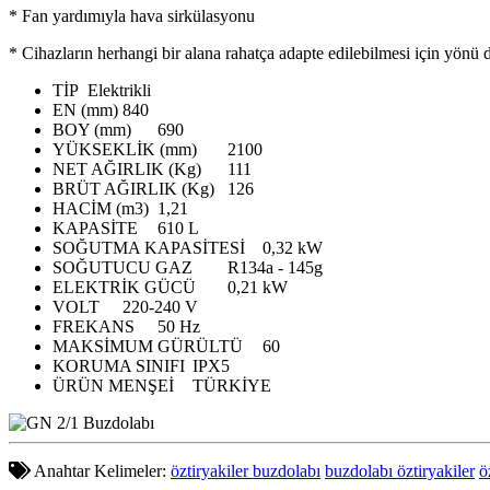
* Fan yardımıyla hava sirkülasyonu
* Cihazların herhangi bir alana rahatça adapte edilebilmesi için yönü de
TİP
Elektrikli
EN (mm)
840
BOY (mm)
690
YÜKSEKLİK (mm)
2100
NET AĞIRLIK (Kg)
111
BRÜT AĞIRLIK (Kg)
126
HACİM (m3)
1,21
KAPASİTE
610 L
SOĞUTMA KAPASİTESİ
0,32 kW
SOĞUTUCU GAZ
R134a - 145g
ELEKTRİK GÜCÜ
0,21 kW
VOLT
220-240 V
FREKANS
50 Hz
MAKSİMUM GÜRÜLTÜ
60
KORUMA SINIFI
IPX5
ÜRÜN MENŞEİ
TÜRKİYE
Anahtar Kelimeler:
öztiryakiler buzdolabı
buzdolabı öztiryakiler
ö