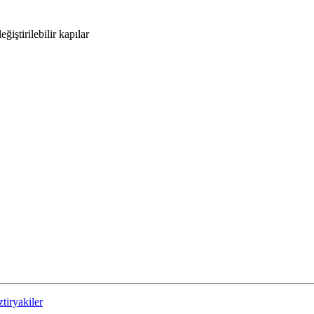
ğiştirilebilir kapılar
ztiryakiler