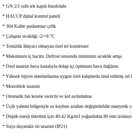
* GN 2/1 raflı tek kapılı buzdolabı
* HACCP dijital kontrol paneli
* 304 Kalite paslanmaz çelik
* Çalışma sıcaklığı -2/+8 °C
* Temizlik ihtiyacı olmayan özel tel kondenser
* Maksimum iç hacim. Defrost sırasında minimum sıcaklık artışı.
* Özel tasarım hava kanalıyla dolap içi optimum hava dağılımı
* Yüksek hijyen standartlarına uygun özel kalıplarda imal edilmiş raf k
* Monoblok tasarım
* Otomatik fan kesme switchi ve led aydınlatma
* Üçlü yalıtım bölgesiyle ısı kaybını azaltan değiştirilebilir manyetik 
* Düşük enerji tüketimi için 40-42 Kg/m3 yoğunlukta 80 mm izolasyo
* Suya dayanıklı ön tasarım (IP21)