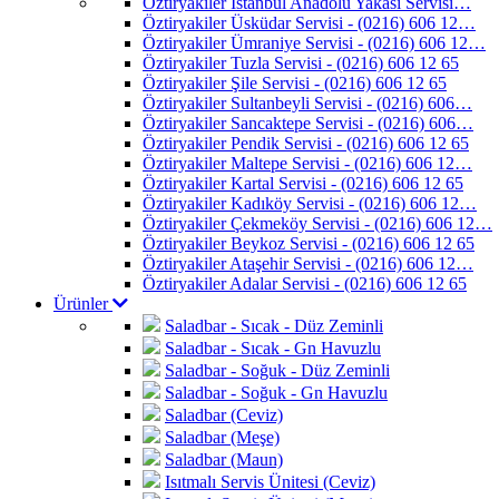
Öztiryakiler İstanbul Anadolu Yakası Servisi…
Öztiryakiler Üsküdar Servisi - (0216) 606 12…
Öztiryakiler Ümraniye Servisi - (0216) 606 12…
Öztiryakiler Tuzla Servisi - (0216) 606 12 65
Öztiryakiler Şile Servisi - (0216) 606 12 65
Öztiryakiler Sultanbeyli Servisi - (0216) 606…
Öztiryakiler Sancaktepe Servisi - (0216) 606…
Öztiryakiler Pendik Servisi - (0216) 606 12 65
Öztiryakiler Maltepe Servisi - (0216) 606 12…
Öztiryakiler Kartal Servisi - (0216) 606 12 65
Öztiryakiler Kadıköy Servisi - (0216) 606 12…
Öztiryakiler Çekmeköy Servisi - (0216) 606 12…
Öztiryakiler Beykoz Servisi - (0216) 606 12 65
Öztiryakiler Ataşehir Servisi - (0216) 606 12…
Öztiryakiler Adalar Servisi - (0216) 606 12 65
Ürünler
Saladbar - Sıcak - Düz Zeminli
Saladbar - Sıcak - Gn Havuzlu
Saladbar - Soğuk - Düz Zeminli
Saladbar - Soğuk - Gn Havuzlu
Saladbar (Ceviz)
Saladbar (Meşe)
Saladbar (Maun)
Isıtmalı Servis Ünitesi (Ceviz)