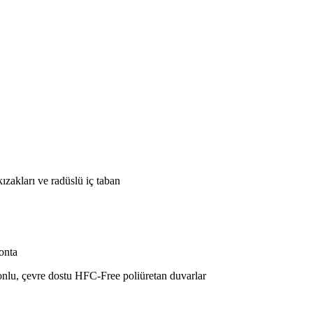
ızakları ve radüslü iç taban
conta
nlu, çevre dostu HFC-Free poliüretan duvarlar