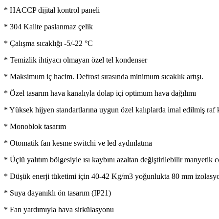
* HACCP dijital kontrol paneli
* 304 Kalite paslanmaz çelik
* Çalışma sıcaklığı -5/-22 °C
* Temizlik ihtiyacı olmayan özel tel kondenser
* Maksimum iç hacim. Defrost sırasında minimum sıcaklık artışı.
* Özel tasarım hava kanalıyla dolap içi optimum hava dağılımı
* Yüksek hijyen standartlarına uygun özel kalıplarda imal edilmiş raf k
* Monoblok tasarım
* Otomatik fan kesme switchi ve led aydınlatma
* Üçlü yalıtım bölgesiyle ısı kaybını azaltan değiştirilebilir manyetik 
* Düşük enerji tüketimi için 40-42 Kg/m3 yoğunlukta 80 mm izolasyo
* Suya dayanıklı ön tasarım (IP21)
* Fan yardımıyla hava sirkülasyonu