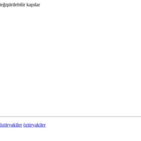
ğiştirilebilir kapılar
ztiryakiler
öztiryakiler