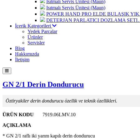
Isıtmalı Servis Ünitesi (Maun)
Isıtmalı Servis Ünitesi (Maun)
POWER HAND PRO ELDE BULAŞIK Y
DETERJAN PARLATICI DOZLAMA SETI
İçerik Kategorileri
Yedek Parçalar
Ürünler
Servisler
Blog
Hakkımızda
İletişim
GN 2/1 Derin Dondurucu
Öztiryakiler derin dondurucu özellik ve teknik özellikleri.
ÜRÜN KODU
7919.06LMV.10
AÇIKLAMA
* GN 2/1 raflı iki yarım kapılı derin dondurucu