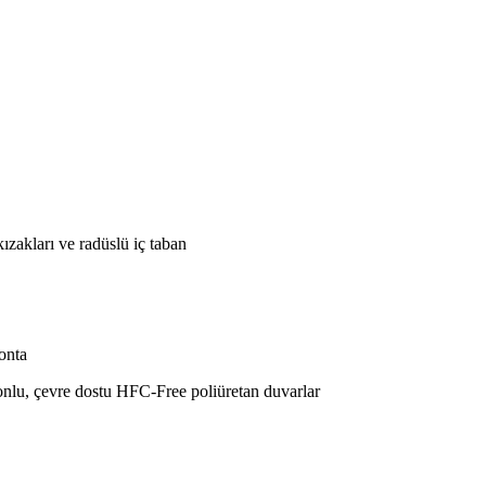
ızakları ve radüslü iç taban
conta
nlu, çevre dostu HFC-Free poliüretan duvarlar