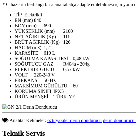
* Cihazların herhangi bir alana rahatça adapte edilebilmesi için yönü de
TİP
Elektrikli
EN (mm)
840
BOY (mm)
690
YÜKSEKLİK (mm)
2100
NET AĞIRLIK (Kg)
111
BRÜT AĞIRLIK (Kg)
126
HACİM (m3)
1,21
KAPASİTE
610 L
SOĞUTMA KAPASİTESİ
0,48 kW
SOĞUTUCU GAZ
R404a - 204g
ELEKTRİK GÜCÜ
0,57 kW
VOLT
220-240 V
FREKANS
50 Hz
MAKSİMUM GÜRÜLTÜ
60
KORUMA SINIFI
IPX5
ÜRÜN MENŞEİ
TÜRKİYE
Anahtar Kelimeler:
öztiryakiler derin dondurucu
derin dondurucu ö
Teknik
Servis