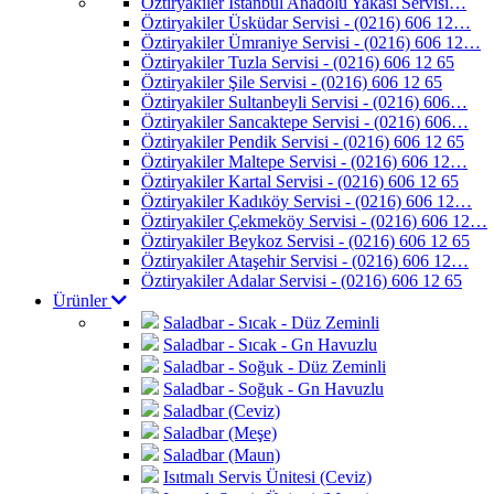
Öztiryakiler İstanbul Anadolu Yakası Servisi…
Öztiryakiler Üsküdar Servisi - (0216) 606 12…
Öztiryakiler Ümraniye Servisi - (0216) 606 12…
Öztiryakiler Tuzla Servisi - (0216) 606 12 65
Öztiryakiler Şile Servisi - (0216) 606 12 65
Öztiryakiler Sultanbeyli Servisi - (0216) 606…
Öztiryakiler Sancaktepe Servisi - (0216) 606…
Öztiryakiler Pendik Servisi - (0216) 606 12 65
Öztiryakiler Maltepe Servisi - (0216) 606 12…
Öztiryakiler Kartal Servisi - (0216) 606 12 65
Öztiryakiler Kadıköy Servisi - (0216) 606 12…
Öztiryakiler Çekmeköy Servisi - (0216) 606 12…
Öztiryakiler Beykoz Servisi - (0216) 606 12 65
Öztiryakiler Ataşehir Servisi - (0216) 606 12…
Öztiryakiler Adalar Servisi - (0216) 606 12 65
Ürünler
Saladbar - Sıcak - Düz Zeminli
Saladbar - Sıcak - Gn Havuzlu
Saladbar - Soğuk - Düz Zeminli
Saladbar - Soğuk - Gn Havuzlu
Saladbar (Ceviz)
Saladbar (Meşe)
Saladbar (Maun)
Isıtmalı Servis Ünitesi (Ceviz)