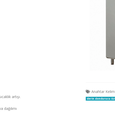
Anahtar Kelim
aklık artışı.
derin dondurucu özt
va dağılımı