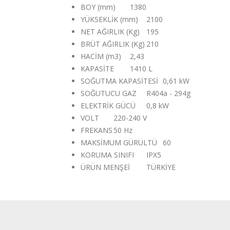
BOY (mm)
1380
YÜKSEKLİK (mm)
2100
NET AĞIRLIK (Kg)
195
BRÜT AĞIRLIK (Kg)
210
HACİM (m3)
2,43
KAPASİTE
1410 L
SOĞUTMA KAPASİTESİ
0,61 kW
SOĞUTUCU GAZ
R404a - 294g
ELEKTRİK GÜCÜ
0,8 kW
VOLT
220-240 V
FREKANS
50 Hz
MAKSİMUM GÜRÜLTÜ
60
KORUMA SINIFI
IPX5
ÜRÜN MENŞEİ
TÜRKİYE