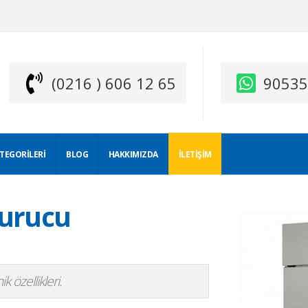
(0216 ) 606 12 65
9053
ATEGORILERI
BLOG
HAKKIMIZDA
İLETIŞIM
durucu
 özellikleri.