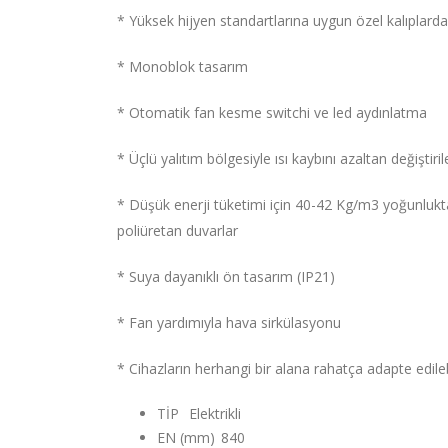
* Yüksek hijyen standartlarına uygun özel kalıplarda 
* Monoblok tasarım
* Otomatik fan kesme switchi ve led aydınlatma
* Üçlü yalıtım bölgesiyle ısı kaybını azaltan değiştiri
* Düşük enerji tüketimi için 40-42 Kg/m3 yoğunluk
poliüretan duvarlar
* Suya dayanıklı ön tasarım (IP21)
* Fan yardımıyla hava sirkülasyonu
* Cihazların herhangi bir alana rahatça adapte edilebi
TİP
Elektrikli
EN (mm)
840