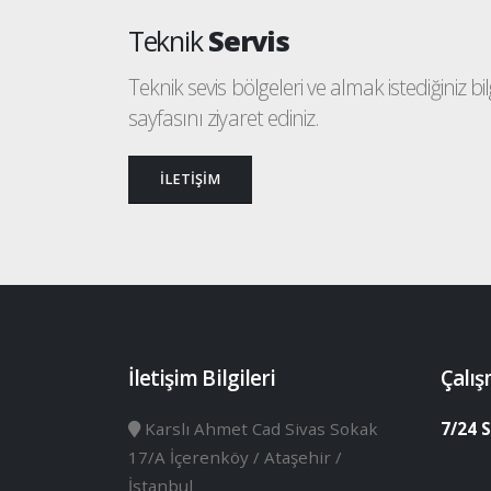
Teknik
Servis
Teknik sevis bölgeleri ve almak istediğiniz bilgi
sayfasını ziyaret ediniz.
İLETİŞİM
İletişim Bilgileri
Çalış
Karslı Ahmet Cad Sivas Sokak
7/24 S
17/A İçerenköy / Ataşehir /
İstanbul