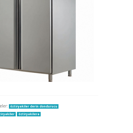
eler:
öztiryakiler derin dondurucu
iryakiler
öztiryakilera