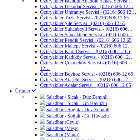
Öztiryakiler İstanbul Anadolu Yakası Servisi…
Öztiryakiler Üsküdar Servisi - (0216) 606 12…
Öztiryakiler Ümraniye Servisi - (0216) 606 12…
Öztiryakiler Tuzla Servisi - (0216) 606 12 65
Öztiryakiler Şile Servisi - (0216) 606 12 65
Öztiryakiler Sultanbeyli Servisi - (0216) 606…
Öztiryakiler Sancaktepe Servisi - (0216) 606…
Öztiryakiler Pendik Servisi - (0216) 606 12 65
Öztiryakiler Maltepe Servisi - (0216) 606 12…
Öztiryakiler Kartal Servisi - (0216) 606 12 65
Öztiryakiler Kadıköy Servisi - (0216) 606 12…
Öztiryakiler Çekmeköy Servisi - (0216) 606
12…
Öztiryakiler Beykoz Servisi - (0216) 606 12 65
Öztiryakiler Ataşehir Servisi - (0216) 606 12…
Öztiryakiler Adalar Servisi - (0216) 606 12 65
Ürünler
Saladbar - Sıcak - Düz Zeminli
Saladbar - Sıcak - Gn Havuzlu
Saladbar - Soğuk - Düz Zeminli
Saladbar - Soğuk - Gn Havuzlu
Saladbar (Ceviz)
Saladbar (Meşe)
Saladbar (Maun)