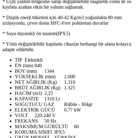
* Üçlü yalıtım bölgesine sahip değiştirilebilir magnetik conta ile ısı
kaybını azaltan etkin bir yalıtım sağlamak.
* Düşük enerji tüketimi için 40-42 Kg/m3 yoğunlukta 80 mm
izolasyonlu, çevre dostu HFC-Free poliüretan duvarlar
* Suya dayanıklı ön tasarım(IPX5)
* Yönü değiştirilebilir kapılarla cihazlar herhangi bir alana kolayca
adapte edilebilir.
TİP
Elektrikli
EN (mm)
840
BOY (mm)
1344
YÜKSEKLİK (mm)
2.000
NET AĞIRLIK (Kg)
1.310
BRÜT AĞIRLIK (Kg)
1.325
HACİM (m3)
2,25
KAPASİTE
1310 Lt
SOĞUTUCU GAZ
R404a - 304gr
ELEKTRİK GÜCÜ
0,77 kW
VOLT
220-240 V
FREKANS
50 Hz
MAKSİMUM GÜRÜLTÜ
60
KORUMA SINIFI
IPX5
ÜRÜN MENŞEİ
TÜRKİYE