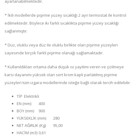
ayarlanabilmektedir.
* İkili modellerde pişirme yüzey sıcaklığı 2 ayrı termostat ile kontrol
edilmektedir. Böylece iki farklı sıcaklıkta pişirme yüzey sıcaklığı
sağlanmıştır.
* Düz, oluklu veya düz ile oluklu birlikte olan pişirme yüzeyleri
sayesinde birçok farklı pişirme olanağı sağlamaktadır.
* Kullanıldıkları ortama daha düşük ısı yayılımı veren ve çizilmeye
karsi dayanımı yüksek olan sert krom kaplı parlatılmış pişirme
yüzeyleri tüm ızgara modellerinde isteğe bağlı olarak tercih edilebilir.
TİP
Elektrikli
EN (mm)
400
BOY (mm)
900
YÜKSEKLİK (mm)
280
NET AĞIRLIK (Kg)
95,00
HACİM (m3)
0,61