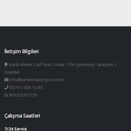
İletişim Bilgileri
Karslı Ahmet Cad Sivas Sokak 17/A İçerenköy / Ataşehir /
İstanbul
info@beratendustriyel.com.tr
(0216 ) 606 12 65
905353351559
Çalışma Saatleri
7/24 Servis