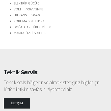
ELEKTRİK GÜCÜ
6
VOLT
400V / 3NPE
FREKANS
50/60
KORUMA SINIFI
IP 21
DOĞALGAZ TÜKETİMİ
0
MARKA
ÖZTİRYAKİLER
Teknik
Servis
Teknik sevis bölgeleri ve almak istediğiniz bilgiler için
lütfen iletişim sayfasını ziyaret ediniz.
İLETİŞİM