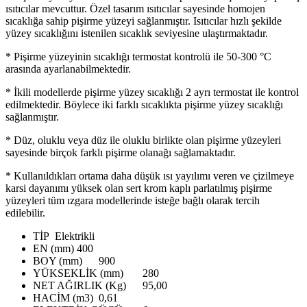
ısıtıcılar mevcuttur. Özel tasarım ısıtıcılar sayesinde homojen
sıcaklığa sahip pişirme yüzeyi sağlanmıştır. Isıtıcılar hızlı şekilde
yüzey sıcaklığını istenilen sıcaklık seviyesine ulaştırmaktadır.
* Pişirme yüzeyinin sıcaklığı termostat kontrolü ile 50-300 °C
arasında ayarlanabilmektedir.
* İkili modellerde pişirme yüzey sıcaklığı 2 ayrı termostat ile kontrol
edilmektedir. Böylece iki farklı sıcaklıkta pişirme yüzey sıcaklığı
sağlanmıştır.
* Düz, oluklu veya düz ile oluklu birlikte olan pişirme yüzeyleri
sayesinde birçok farklı pişirme olanağı sağlamaktadır.
* Kullanıldıkları ortama daha düşük ısı yayılımı veren ve çizilmeye
karsi dayanımı yüksek olan sert krom kaplı parlatılmış pişirme
yüzeyleri tüm ızgara modellerinde isteğe bağlı olarak tercih
edilebilir.
TİP
Elektrikli
EN (mm)
400
BOY (mm)
900
YÜKSEKLİK (mm)
280
NET AĞIRLIK (Kg)
95,00
HACİM (m3)
0,61