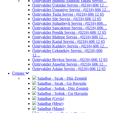
Öztiryakiler İstanbul Anadolu Yakası Servisi…
Öztiryakiler Üsküdar Servisi - (0216) 606 12…
Öztiryakiler Ümraniye Servisi - (0216) 606 12…
Öztiryakiler Tuzla Servisi - (0216) 606 12 65
Öztiryakiler Şile Servisi - (0216) 606 12 65
Öztiryakiler Sultanbeyli Servisi - (0216) 606…
Öztiryakiler Sancaktepe Servisi - (0216) 606…
Öztiryakiler Pendik Servisi - (0216) 606 12 65
Öztiryakiler Maltepe Servisi - (0216) 606 12…
Öztiryakiler Kartal Servisi - (0216) 606 12 65
Öztiryakiler Kadıköy Servisi - (0216) 606 12…
Öztiryakiler Çekmeköy Servisi - (0216) 606
12…
Öztiryakiler Beykoz Servisi - (0216) 606 12 65
Öztiryakiler Ataşehir Servisi - (0216) 606 12…
Öztiryakiler Adalar Servisi - (0216) 606 12 65
Ürünler
Saladbar - Sıcak - Düz Zeminli
Saladbar - Sıcak - Gn Havuzlu
Saladbar - Soğuk - Düz Zeminli
Saladbar - Soğuk - Gn Havuzlu
Saladbar (Ceviz)
Saladbar (Meşe)
Saladbar (Maun)