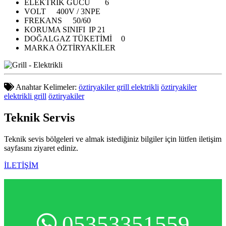
ELEKTRİK GÜCÜ
6
VOLT
400V / 3NPE
FREKANS
50/60
KORUMA SINIFI
IP 21
DOĞALGAZ TÜKETİMİ
0
MARKA
ÖZTİRYAKİLER
Anahtar Kelimeler:
öztiryakiler grill elektrikli
öztiryakiler
elektrikli grill
öztiryakiler
Teknik
Servis
Teknik sevis bölgeleri ve almak istediğiniz bilgiler için lütfen iletişim
sayfasını ziyaret ediniz.
İLETİŞİM
05353351559